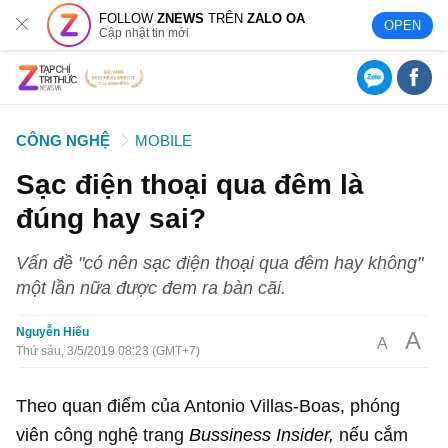
FOLLOW
ZNEWS
TRÊN
ZALO OA
OPEN
Cập nhật tin mới
CÔNG NGHỆ
MOBILE
Sạc điện thoại qua đêm là
đúng hay sai?
Vấn đề "có nên sạc điện thoại qua đêm hay không"
một lần nữa được đem ra bàn cãi.
Nguyễn Hiếu
A
A
Thứ sáu, 3/5/2019 08:23 (GMT+7)
Theo quan điểm của Antonio Villas-Boas, phóng
viên công nghệ trang
Bussiness Insider,
nếu cắm