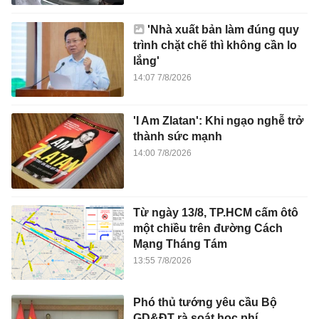
'Nhà xuất bản làm đúng quy
trình chặt chẽ thì không cần lo
lắng'
14:07 7/8/2026
'I Am Zlatan': Khi ngạo nghễ trở
thành sức mạnh
14:00 7/8/2026
Từ ngày 13/8, TP.HCM cấm ôtô
một chiều trên đường Cách
Mạng Tháng Tám
13:55 7/8/2026
Phó thủ tướng yêu cầu Bộ
GD&ĐT rà soát học phí