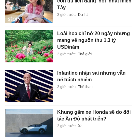
cồn du lịch đang 'hot' nhất miền
Tây
3 giờ trước
Du lịch
Loài hoa chỉ nở 20 ngày nhưng
mang về nguồn thu 1,3 tỷ
USD/năm
3 giờ trước
Thế giới
Infantino nhận sai nhưng vẫn
né trách nhiệm
3 giờ trước
Thể thao
Khung gầm xe Honda sẽ do đối
tác Ấn Độ phát triển?
3 giờ trước
Xe