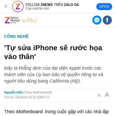
FOLLOW
ZNEWS
TRÊN
ZALO OA
OPEN
Cập nhật tin mới
CÔNG NGHỆ
'Tự sửa iPhone sẽ rước họa
vào thân'
Đây là khẳng định của đại diện Apple trước các
thành viên của Ủy ban bảo vệ quyền riêng tư và
người tiêu dùng bang California (Mỹ).
Nguyễn Hiếu
Theo Motherboard
A
A
Thứ tư, 1/5/2019 10:32 (GMT+7)
Theo
Motherboard
, trong cuộc gặp với các nhà lập