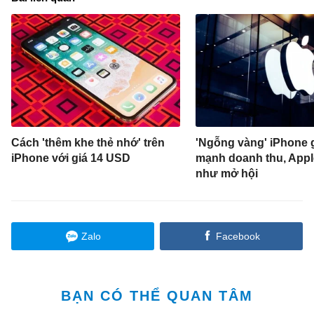
Cách 'thêm khe thẻ nhớ' trên
'Ngỗng vàng' iPhone 
iPhone với giá 14 USD
mạnh doanh thu, Appl
như mở hội
Zalo
Facebook
BẠN CÓ THỂ QUAN TÂM