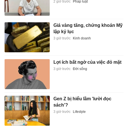
2 giờ trước
Pháp luật
Giá vàng tăng, chứng khoán Mỹ
lập kỷ lục
3 giờ trước
Kinh doanh
Lợi ích bất ngờ của việc đỏ mặt
3 giờ trước
Đời sống
Gen Z bị hiểu lầm 'lười đọc
sách'?
3 giờ trước
Lifestyle