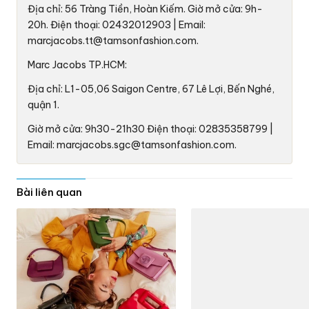
Địa chỉ: 56 Tràng Tiền, Hoàn Kiếm. Giờ mở cửa: 9h-
20h. Điện thoại: 02432012903 | Email:
marcjacobs.tt@tamsonfashion.com.
Marc Jacobs TP.HCM:
Địa chỉ: L1-05,06 Saigon Centre, 67 Lê Lợi, Bến Nghé,
quận 1.
Giờ mở cửa: 9h30-21h30 Điện thoại: 02835358799 |
Email: marcjacobs.sgc@tamsonfashion.com.
Bài liên quan