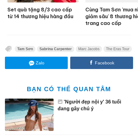
Set quà tặng 8/3 cao cấp
Cùng Tam Sơn 'mua n
từ 14 thương hiệu hàng đầu
giảm sâu' 8 thương hi
trang cao cấp
Tam Sơn
Sabrina Carpenter
Marc Jacobs
The Eras Tour
Zalo
Facebook
BẠN CÓ THỂ QUAN TÂM
'Người đẹp nội y' 36 tuổi
đang gây chú ý