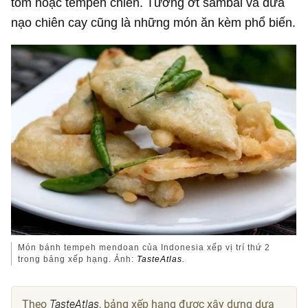
tôm hoặc tempeh chiên. Tương ớt sambal và dừa
nạo chiên cay cũng là những món ăn kèm phổ biến.
Món bánh tempeh mendoan của Indonesia xếp vị trí thứ 2
trong bảng xếp hạng. Ảnh:
TasteAtlas.
Theo
TasteAtlas
, bảng xếp hạng được xây dựng dựa