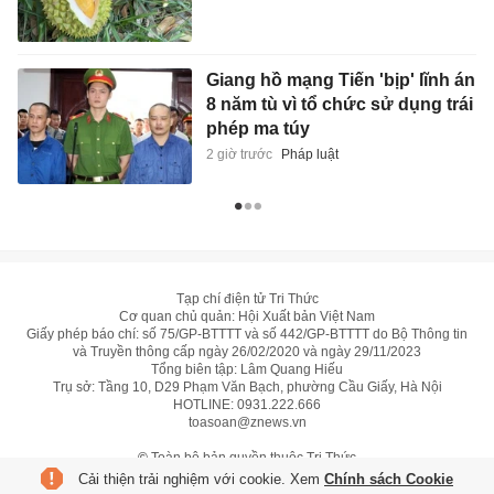
Giang hồ mạng Tiến 'bịp' lĩnh án
8 năm tù vì tổ chức sử dụng trái
phép ma túy
2 giờ trước
Pháp luật
Tạp chí điện tử Tri Thức
Cơ quan chủ quản: Hội Xuất bản Việt Nam
Giấy phép báo chí: số 75/GP-BTTTT và số 442/GP-BTTTT do Bộ Thông tin
và Truyền thông cấp ngày 26/02/2020 và ngày 29/11/2023
Tổng biên tập: Lâm Quang Hiếu
Trụ sở: Tầng 10, D29 Phạm Văn Bạch, phường Cầu Giấy, Hà Nội
HOTLINE:
0931.222.666
toasoan@znews.vn
©
Toàn bộ bản quyền thuộc Tri Thức
Cải thiện trải nghiệm với cookie. Xem
Chính sách Cookie