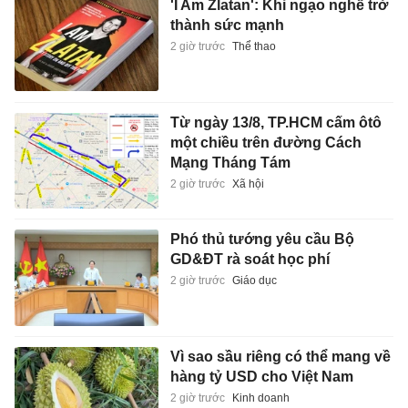
'I Am Zlatan': Khi ngạo nghễ trở
thành sức mạnh
2 giờ trước
Thể thao
Từ ngày 13/8, TP.HCM cấm ôtô
một chiều trên đường Cách
Mạng Tháng Tám
2 giờ trước
Xã hội
Phó thủ tướng yêu cầu Bộ
GD&ĐT rà soát học phí
2 giờ trước
Giáo dục
Vì sao sầu riêng có thể mang về
hàng tỷ USD cho Việt Nam
2 giờ trước
Kinh doanh