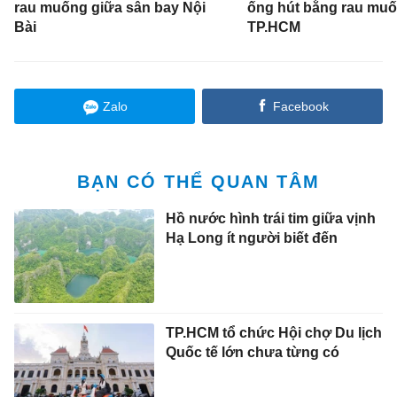
rau muống giữa sân bay Nội
ống hút bằng rau muố
Bài
TP.HCM
Zalo
Facebook
BẠN CÓ THỂ QUAN TÂM
Hồ nước hình trái tim giữa vịnh
Hạ Long ít người biết đến
TP.HCM tổ chức Hội chợ Du lịch
Quốc tế lớn chưa từng có