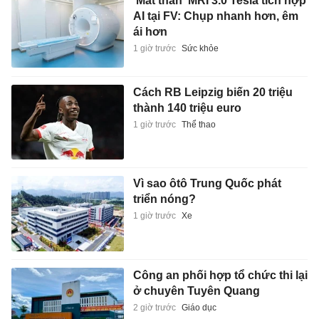
'Mắt thần' MRI 3.0 Tesla tích hợp
AI tại FV: Chụp nhanh hơn, êm
ái hơn
1 giờ trước
Sức khỏe
Cách RB Leipzig biến 20 triệu
thành 140 triệu euro
1 giờ trước
Thể thao
Vì sao ôtô Trung Quốc phát
triển nóng?
1 giờ trước
Xe
Công an phối hợp tổ chức thi lại
ở chuyên Tuyên Quang
2 giờ trước
Giáo dục