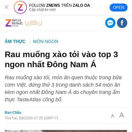
FOLLOW
ZNEWS
TRÊN
ZALO OA
OPEN
Cập nhật tin mới
ẨM THỰC
MÓN NGON
Rau muống xào tỏi vào top 3
ngon nhất Đông Nam Á
Rau muống xào tỏi, món ăn quen thuộc trong bữa
cơm Việt, đứng thứ 3 trong danh sách 54 món ăn
kèm ngon nhất Đông Nam Á do chuyên trang ẩm
thực TasteAtlas công bố.
Đan Châu
A
A
Thứ hai, 8/6/2026 07:25 (GMT+7)