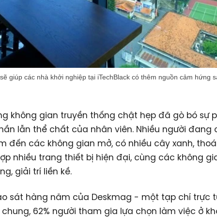
 sẽ giúp các nhà khởi nghiệp tại iTechBlack có thêm nguồn cảm hứng s
ng không gian truyền thống chật hẹp đã gò bó sự p
thần lẫn thể chất của nhân viên. Nhiều người đang 
m đến các không gian mở, có nhiều cây xanh, tho
hợp nhiều trang thiết bị hiện đại, cùng các không g
g, giải trí liền kề.
ảo sát hàng năm của Deskmag - một tạp chí trực 
 chung, 62% người tham gia lựa chọn làm việc ở k