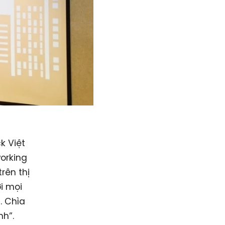
k Việt
orking
rên thị
i mọi
. Chìa
h”.