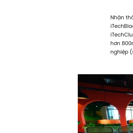
Nhận thấ
iTechBla
iTechClu
hơn 800m
nghiệp (