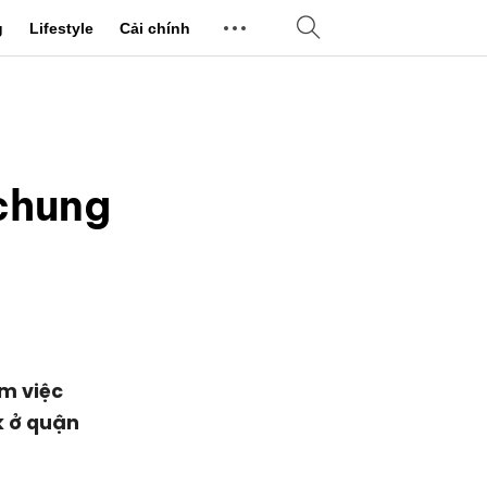
g
Lifestyle
Cải chính
chung
m việc
k ở quận