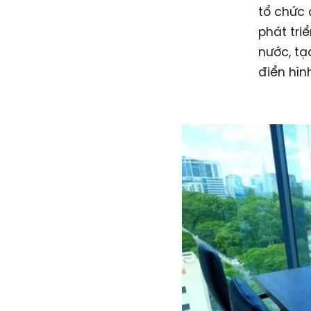
tổ chức 
phát tri
nước, t
điển hìn