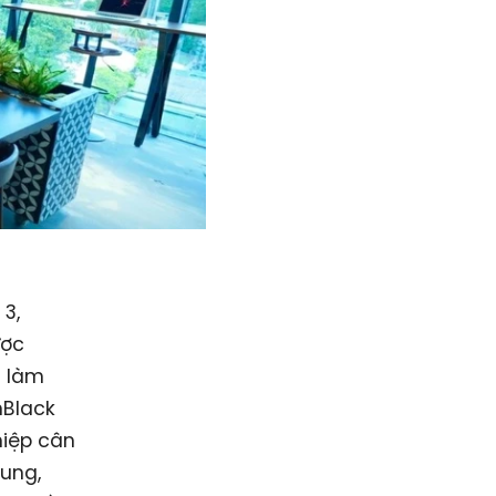
 3,
ược
n làm
hBlack
hiệp cân
ung,