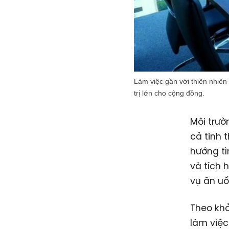
Làm việc gần với thiên nhiên
trị lớn cho cộng đồng.
Môi trườ
cả tinh 
hướng tì
và tích 
vụ ăn uốn
Theo kh
làm việc