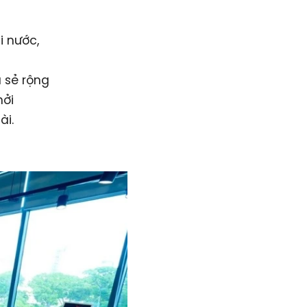
i nước,
 sẻ rộng
hởi
ài.