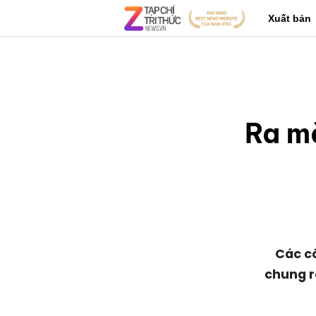
Xuất bản
Ra m
Các c
chung r