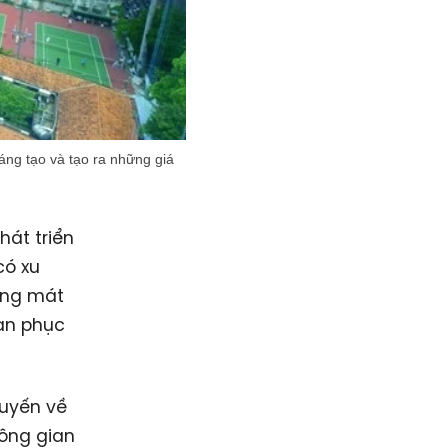
áng tạo và tạo ra những giá
hát triển
có xu
áng mát
ian phục
tuyến về
hông gian