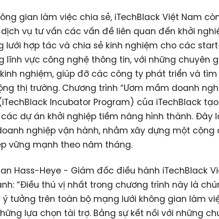
ông gian làm việc chia sẻ, iTechBlack Việt Nam cò
dịch vụ tư vấn các vấn đề liên quan đến khởi nghiệ
 lưới hợp tác và chia sẻ kinh nghiệm cho các star
ng lĩnh vực công nghệ thông tin, với những chuyên gi
kinh nghiệm, giúp đỡ các công ty phát triển và tìm
ộng thị trường. Chương trình “Ươm mầm doanh nghi
(iTechBlack Incubator Program) của iTechBlack tạo
 các dự án khởi nghiệp tiềm năng hình thành. Đây l
 doanh nghiệp vận hành, nhằm xây dựng một cộng
iệp vững mạnh theo năm tháng.
fan Hass-Heye - Giám đốc điều hành iTechBlack V
h: “Điều thú vị nhất trong chương trình này là chú
 ý tưởng trên toàn bộ mạng lưới không gian làm v
hững lựa chọn tài trợ. Bằng sự kết nối với những ch