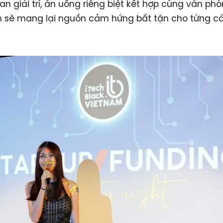
an giải trí, ăn uống riêng biệt kết hợp cùng văn ph
h sẽ mang lại nguồn cảm hứng bất tận cho từng cá