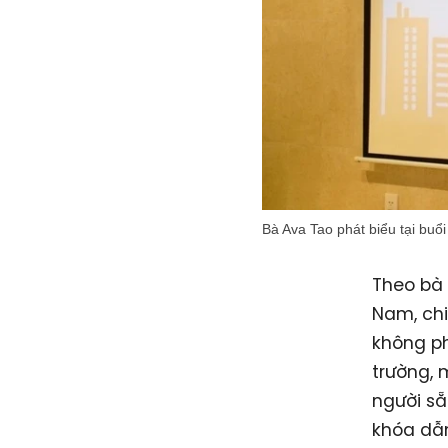
Bà Ava Tao phát biểu tại buổi
Theo bà 
Nam, chi
không ph
trường, 
người sẵ
khóa dẫ