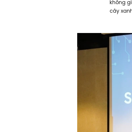
không gi
cây xan