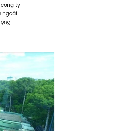
 công ty
à ngoài
rộng