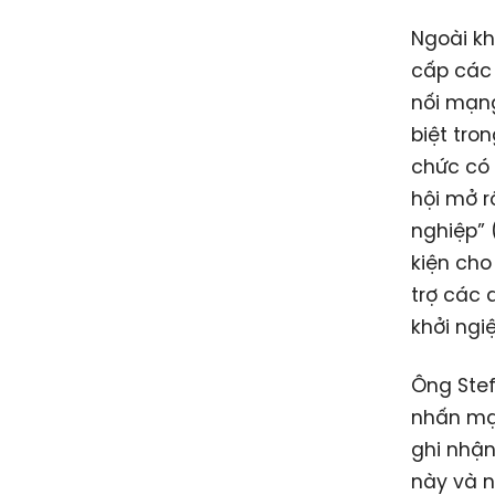
Ngoài kh
cấp các 
nối mạng
biệt tro
chức có 
hội mở r
nghiệp” 
kiện cho
trợ các
khởi ng
Ông Ste
nhấn mạn
ghi nhận
này và n