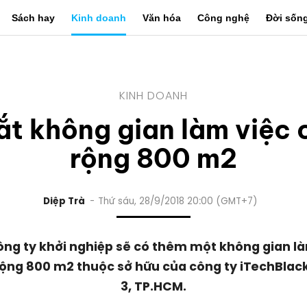
Sách hay
Kinh doanh
Văn hóa
Công nghệ
Đời sốn
KINH DOANH
ắt không gian làm việc 
rộng 800 m2
Diệp Trà
Thứ sáu, 28/9/2018 20:00 (GMT+7)
ông ty khởi nghiệp sẽ có thêm một không gian là
ộng 800 m2 thuộc sở hữu của công ty iTechBlac
3, TP.HCM.