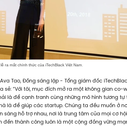
 lễ ra mắt chính thức của iTechBlack Việt Nam.
Ava Tao, Đồng sáng lập - Tổng giám đốc iTechBlac
a sẻ: “Với tôi, mục đích mở ra một không gian co-w
ải là để cạnh tranh cùng những mô hình tương tự t
mà là để giúp các startup. Chúng ta đều muốn ở nơ
n sàng hỗ trợ nhau, nơi là trung tâm của mọi cơ hội
n đến thành công luôn là một cộng đồng vững mạn