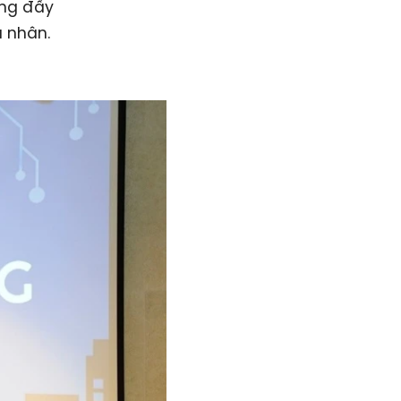
òng đầy
 nhân.