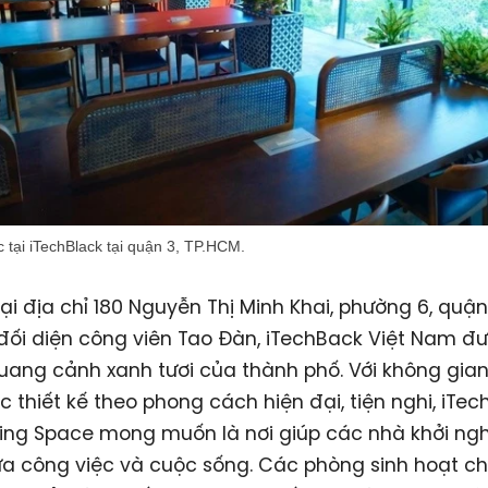
 tại iTechBlack tại quận 3, TP.HCM.
tại địa chỉ 180 Nguyễn Thị Minh Khai, phường 6, quận
đối diện công viên Tao Đàn, iTechBack Việt Nam đ
ang cảnh xanh tươi của thành phố. Với không gia
c thiết kế theo phong cách hiện đại, tiện nghi, iTec
ing Space mong muốn là nơi giúp các nhà khởi ng
a công việc và cuộc sống. Các phòng sinh hoạt ch