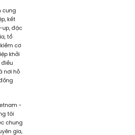
n cung
p, kết
t-up, đặc
a, tổ
 kiếm cơ
ệp khởi
 điều
à nơi hỗ
 đồng
ietnam -
ng tôi
iệc chung
uyên gia,