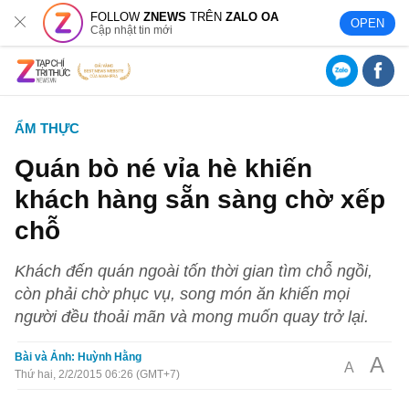
FOLLOW
ZNEWS
TRÊN
ZALO OA
OPEN
Cập nhật tin mới
ẨM THỰC
Quán bò né vỉa hè khiến
khách hàng sẵn sàng chờ xếp
chỗ
Khách đến quán ngoài tốn thời gian tìm chỗ ngồi,
còn phải chờ phục vụ, song món ăn khiến mọi
người đều thoải mãn và mong muốn quay trở lại.
Bài và Ảnh: Huỳnh Hằng
A
A
Thứ hai, 2/2/2015 06:26 (GMT+7)