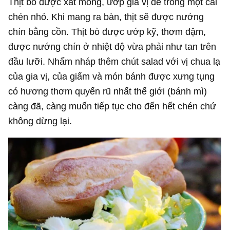
Thịt bò được xắt mỏng, ướp gia vị để trong một cái
chén nhỏ. Khi mang ra bàn, thịt sẽ được nướng
chín bằng cồn. Thịt bò được ướp kỹ, thơm đậm,
được nướng chín ở nhiệt độ vừa phải như tan trên
đầu lưỡi. Nhấm nháp thêm chút salad với vị chua lạ
của gia vị, của giấm và món bánh được xưng tụng
có hương thơm quyến rũ nhất thế giới (bánh mì)
càng đã, càng muốn tiếp tục cho đến hết chén chứ
không dừng lại.