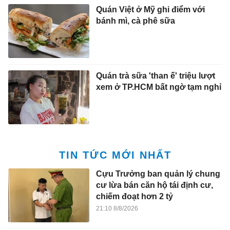
Quán Việt ở Mỹ ghi điểm với
bánh mì, cà phê sữa
Quán trà sữa 'than ế' triệu lượt
xem ở TP.HCM bất ngờ tạm nghỉ
TIN TỨC MỚI NHẤT
Cựu Trưởng ban quản lý chung
cư lừa bán căn hộ tái định cư,
chiếm đoạt hơn 2 tỷ
21:10 8/8/2026