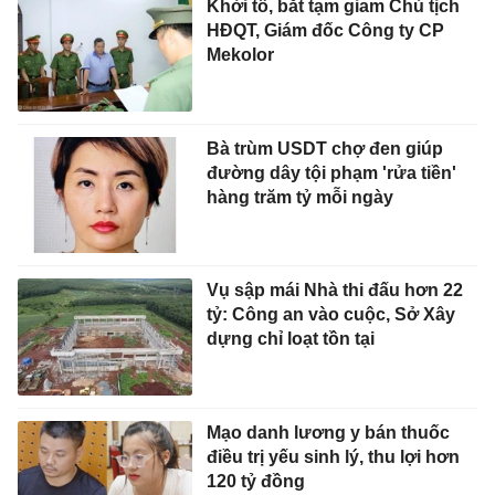
Khởi tố, bắt tạm giam Chủ tịch
HĐQT, Giám đốc Công ty CP
Mekolor
Bà trùm USDT chợ đen giúp
đường dây tội phạm 'rửa tiền'
hàng trăm tỷ mỗi ngày
Vụ sập mái Nhà thi đấu hơn 22
tỷ: Công an vào cuộc, Sở Xây
dựng chỉ loạt tồn tại
Mạo danh lương y bán thuốc
điều trị yếu sinh lý, thu lợi hơn
120 tỷ đồng