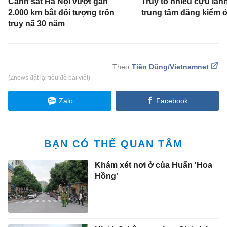
Cảnh sát Hà Nội vượt gần
Truy tố nhiều cựu lãn
2.000 km bắt đối tượng trốn
trung tâm đăng kiểm ở
truy nã 30 năm
Tiến Dũng/Vietnamnet
(Znews đặt lại tiêu đề bài viết)
Zalo
Facebook
BẠN CÓ THỂ QUAN TÂM
Khám xét nơi ở của Huấn 'Hoa
Hồng'