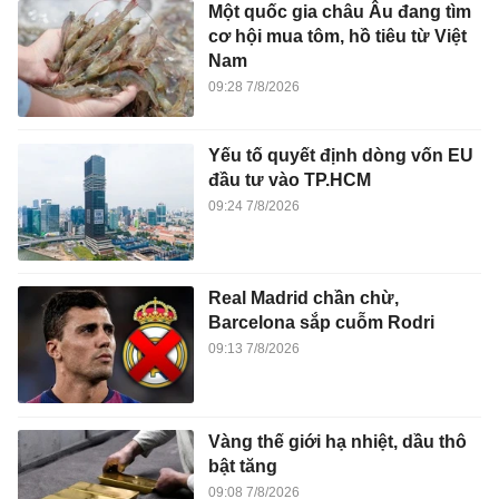
Một quốc gia châu Âu đang tìm
cơ hội mua tôm, hồ tiêu từ Việt
Nam
09:28 7/8/2026
Yếu tố quyết định dòng vốn EU
đầu tư vào TP.HCM
09:24 7/8/2026
Real Madrid chần chừ,
Barcelona sắp cuỗm Rodri
09:13 7/8/2026
Vàng thế giới hạ nhiệt, dầu thô
bật tăng
09:08 7/8/2026