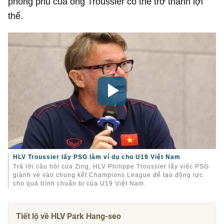
phong phú của ông Troussier có thể trở thành lợi
thế.
HLV Troussier lấy PSG làm ví dụ cho U19 Việt Nam
Trả lời câu hỏi của Zing, HLV Philippe Troussier lấy việc PSG
giành vé vào chung kết Champions League để tạo động lực
cho quá trình chuẩn bị của U19 Việt Nam.
Tiết lộ về HLV Park Hang-seo