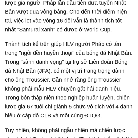
lược gia người Pháp lần đầu tiên đưa tuyển Nhật
Bản vượt qua vòng bảng. Cho đến thời điểm hiện
tại, việc lọt vào vòng 16 đội vẫn là thành tích tốt
nhất "Samurai xanh" có được ở World Cup.
Thành tích kể trên giúp HLV người Pháp có tên
trong "ngôi đền huyền thoại" của bóng đá Nhật Bản.
Trong "sảnh danh vọng" tại trụ sở Liên đoàn Bóng
đá Nhật Bản (JFA), có một vị trí trang trọng dành
cho ông Troussier. Cần nhớ rằng ông Troussier
không phải mẫu HLV chuyên gặt hái danh hiệu.
Trong bốn thập niên theo nghiệp huấn luyện, chiến
lược gia 67 tuổi chỉ giành 5 chức vô địch với 4 danh
hiệu ở cấp độ CLB và một cùng ĐTQG.
Tuy nhiên, không phải ngẫu nhiên mà chiến lược