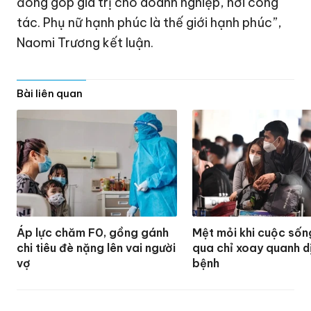
đóng góp giá trị cho doanh nghiệp, nơi công
tác. Phụ nữ hạnh phúc là thế giới hạnh phúc”,
Naomi Trương kết luận.
Bài liên quan
Áp lực chăm F0, gồng gánh
Mệt mỏi khi cuộc sốn
chi tiêu đè nặng lên vai người
qua chỉ xoay quanh d
vợ
bệnh