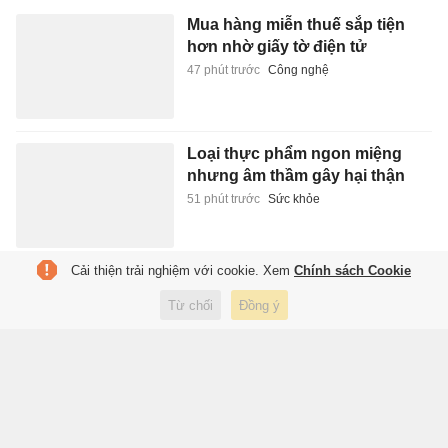
Mua hàng miễn thuế sắp tiện
hơn nhờ giấy tờ điện tử
47 phút trước
Công nghệ
Loại thực phẩm ngon miệng
nhưng âm thầm gây hại thận
51 phút trước
Sức khỏe
Cải thiện trải nghiệm với cookie. Xem
Chính sách Cookie
Đường nối cao tốc TP.HCM -
Long Thành rầm rộ thi công mở
Từ chối
Đồng ý
rộng gấp đôi
51 phút trước
Kinh doanh
Giữ Vinicius, Real Madrid đối
mặt tiền lệ nguy hiểm