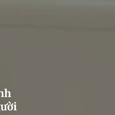
ánh
gười