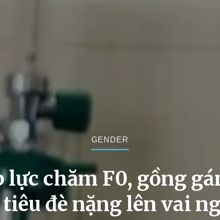
GENDER
 lực chăm F0, gồng g
 tiêu đè nặng lên vai n