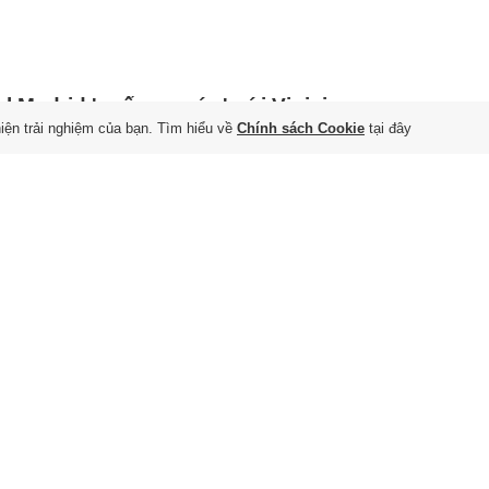
l Madrid 'xuống nước' với Vinicius
hiện trải nghiệm của bạn. Tìm hiểu về
Chính sách Cookie
tại đây
 6/8/2026
 ngăn chặn sự dòm ngó từ Arsenal, Real Madrid đã gửi đề
gia hạn mới với mức đãi ngộ 30 triệu euro mỗi năm để giữ
Vinicius Junior.
EAN Cup có mất giá không?
 6/8/2026
o ở ngay dịp kỷ niệm 30 năm, giải đấu số một Đông Nam Á lại
ẻ đang mất giá?
 trùm' chiếm đoạt 3,7 tỷ đồng tiền
ạy' kết luận tâm thần cho tội phạm