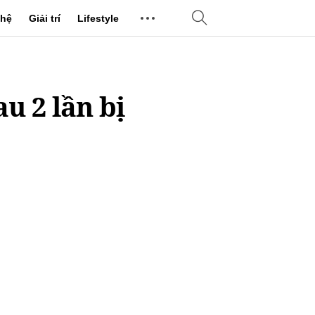
hệ
Giải trí
Lifestyle
u 2 lần bị