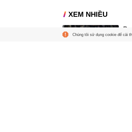
XEM NHIỀU
Rea
Chúng tôi sử dụng cookie để cải t
05:47
Nhằm
nghị 
chân 
AS
05:30
Vì sa
có v
'Bà
'ch