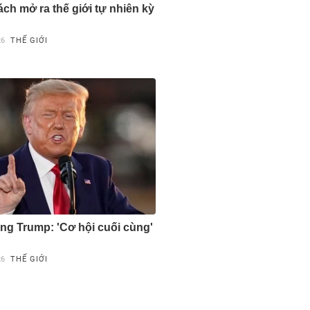
ch mở ra thế giới tự nhiên kỳ
26
THẾ GIỚI
ng Trump: 'Cơ hội cuối cùng'
26
THẾ GIỚI