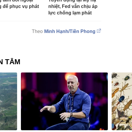
 để phục vụ phát
nhiệt, Fed vẫn chịu áp
lực chống lạm phát
Minh Hạnh/Tiền Phong
N TÂM