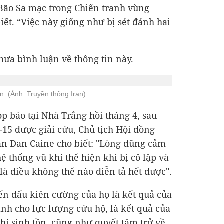
Bão Sa mạc trong Chiến tranh vùng
iết. “Việc này giống như bị sét đánh hai
ưa bình luận về thông tin này.
n. (Ảnh: Truyền thông Iran)
p báo tại Nhà Trắng hồi tháng 4, sau
F-15 được giải cứu, Chủ tịch Hội đồng
n Dan Caine cho biết: "Lòng dũng cảm
ệ thống vũ khí thể hiện khi bị cô lập và
là điều không thể nào diễn tả hết được".
iến đấu kiên cường của họ là kết quả của
ành cho lực lượng cứu hộ, là kết quả của
hí sinh tồn, cũng như quyết tâm trở về