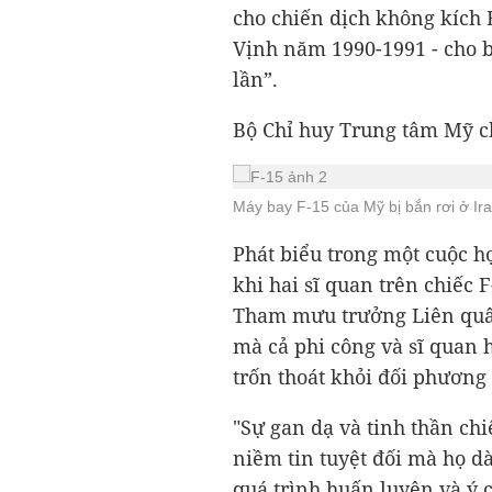
cho chiến dịch không kích 
Vịnh năm 1990-1991 - cho b
lần”.
Bộ Chỉ huy Trung tâm Mỹ ch
Máy bay F-15 của Mỹ bị bắn rơi ở Ira
Phát biểu trong một cuộc họ
khi hai sĩ quan trên chiếc 
Tham mưu trưởng Liên quâ
mà cả phi công và sĩ quan h
trốn thoát khỏi đối phương 
"Sự gan dạ và tinh thần ch
niềm tin tuyệt đối mà họ d
quá trình huấn luyện và ý c