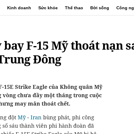
Kinh doanh
Sức khỏe
Thể thao
Đời sống
Công ng
 bay F-15 Mỹ thoát nạn sa
 Trung Đông
 F-15E Strike Eagle của Không quân Mỹ
ng vòng chưa đầy một tháng trong cuộc
hưng may mắn thoát chết.
ung đột
Mỹ
-
Iran
bùng phát, phi công
g số sáu thành viên phi hành đoàn đã