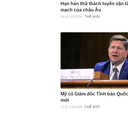
Hạn hán thử thách tuyến vận tả
mạch của châu Âu
04:00
5/8/2026
THẾ GIỚI
Mỹ có Giám đốc Tình báo Quốc
mới
23:57
3/8/2026
THẾ GIỚI