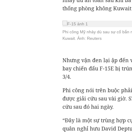
nhảy dù an toàn sau khi ba 
thống phòng không Kuwait
Phi công Mỹ nhảy dù sau sự cố bắn
Kuwait. Ảnh: Reuters
Nhưng vận đen lại ập đến v
bay chiến đấu F-15E bị trú
3/4.
Phi công nói trên buộc phả
được giải cứu sau vài giờ. S
cứu sau đó hai ngày.
“Đây là một sự trùng hợp 
quân nghỉ hưu David Deptul