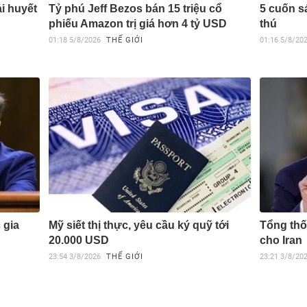
i huyết
Tỷ phú Jeff Bezos bán 15 triệu cổ
5 cuốn sá
phiếu Amazon trị giá hơn 4 tỷ USD
thú
01:18
5/8/2026
THẾ GIỚI
01:16
5/8/20
 gia
Mỹ siết thị thực, yêu cầu ký quỹ tới
Tổng thố
20.000 USD
cho Iran
23:54
3/8/2026
THẾ GIỚI
23:21
3/8/20