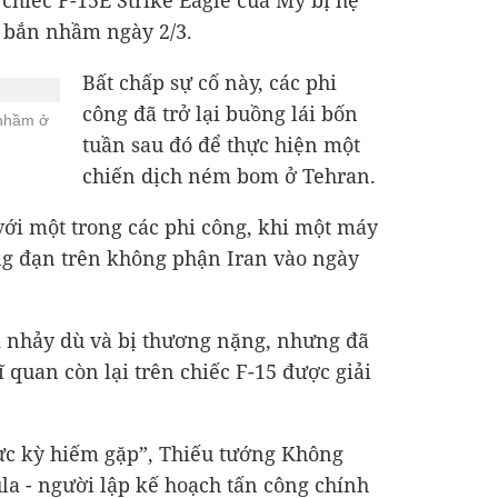
chiếc F-15E Strike Eagle của Mỹ bị hệ
 bắn nhầm ngày 2/3.
Bất chấp sự cố này, các phi
công đã trở lại buồng lái bốn
 nhầm ở
tuần sau đó để thực hiện một
chiến dịch ném bom ở Tehran.
ới một trong các phi công, khi một máy
ng đạn trên không phận Iran vào ngày
i nhảy dù và bị thương nặng, nhưng đã
ĩ quan còn lại trên chiếc F-15 được giải
cực kỳ hiếm gặp”, Thiếu tướng Không
a - người lập kế hoạch tấn công chính