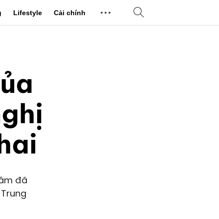
g
Lifestyle
Cải chính
của
nghị
hai
 Lâm đã
 Trung