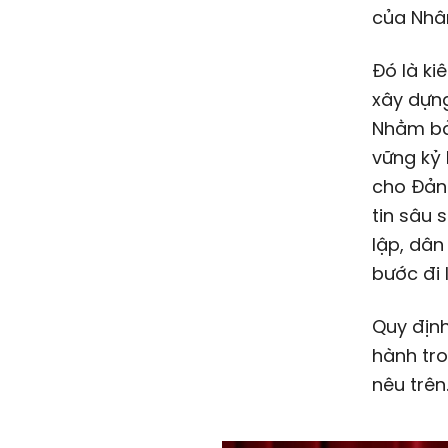
của Nhâ
Đó là ki
xây dựng
Nhằm bảo
vững kỷ 
cho Đản
tin sâu 
lập, dân
bước đi 
Quy định
hành tro
nêu trên