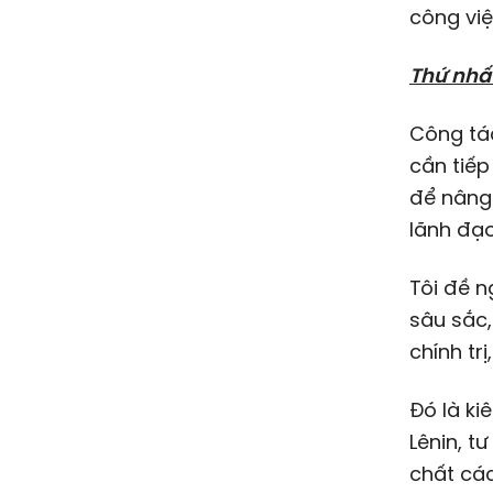
công việ
Thứ nhấ
Công tác
cần tiếp
để nâng 
lãnh đạ
Tôi đề n
sâu sắc,
chính trị
Đó là ki
Lênin, t
chất các