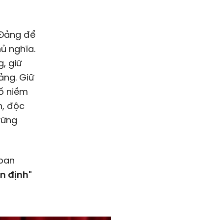
 Đảng để
ủ nghĩa.
, giữ
ảng. Giữ
ố niềm
h, độc
vững
 ban
ên định"