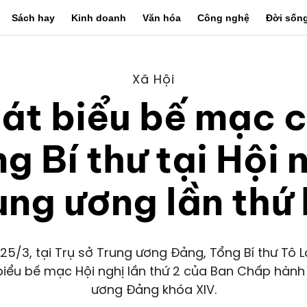
Sách hay
Kinh doanh
Văn hóa
Công nghệ
Đời sốn
Xã Hội
át biểu bế mạc 
g Bí thư tại Hội 
ung ương lần thứ 
25/3, tại Trụ sở Trung ương Đảng, Tổng Bí thư Tô
biểu bế mạc Hội nghị lần thứ 2 của Ban Chấp hành
ương Đảng khóa XIV.