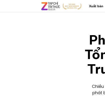
Xuất bản
Ph
Tổn
Tr
Chiều 
phát 