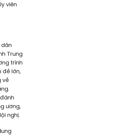
Ủy viên
, dân
ành Trung
ng trình
 đề lớn,
g về
ảng.
à đánh
ng ương,
ội nghị.
dung