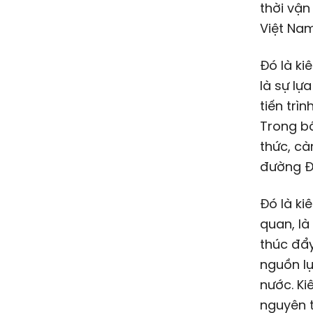
thời vận
Việt Nam
Đó là ki
là sự lự
tiến trì
Trong bấ
thức, cà
đường Đả
Đó là ki
quan, là
thúc đẩy
nguồn lự
nước. Ki
nguyên t