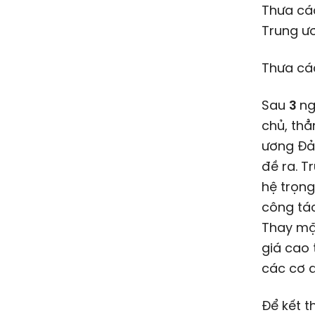
Thưa các
Trung ư
Thưa các
Sau
3
ng
chủ, thẳ
ương Đả
đề ra. T
hệ trọng
công tác
Thay mặt
giá cao 
các cơ q
Để kết t