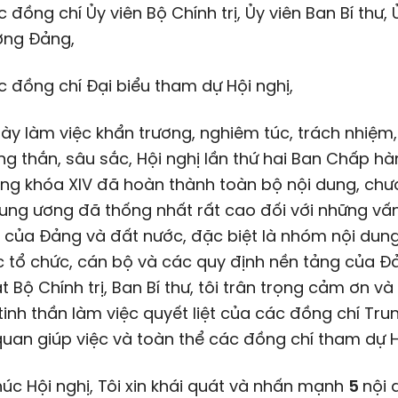
 đồng chí Ủy viên Bộ Chính trị, Ủy viên Ban Bí thư, 
ơng Đảng,
 đồng chí Đại biểu tham dự Hội nghị,
ày làm việc khẩn trương, nghiêm túc, trách nhiệm
ng thắn, sâu sắc, Hội nghị lần thứ hai Ban Chấp h
ng khóa XIV đã hoàn thành toàn bộ nội dung, chươ
rung ương đã thống nhất rất cao đối với những vấn
 của Đảng và đất nước, đặc biệt là nhóm nội dun
 tổ chức, cán bộ và các quy định nền tảng của Đ
 Bộ Chính trị, Ban Bí thư, tôi trân trọng cảm ơn v
tinh thần làm việc quyết liệt của các đồng chí Tru
uan giúp việc và toàn thể các đồng chí tham dự H
húc Hội nghị, Tôi xin khái quát và nhấn mạnh
5
nội 