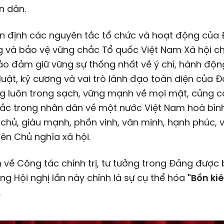
n dân.
ên định các nguyên tắc tổ chức và hoạt động của
 và bảo vệ vững chắc Tổ quốc Việt Nam Xã hội ch
 đảm giữ vững sự thống nhất về ý chí, hành động
luật, kỷ cương và vai trò lãnh đạo toàn diện của Đ
g luôn trong sạch, vững mạnh về mọi mặt, củng c
sắc trong nhân dân về một nước Việt Nam hoà bìn
 chủ, giàu mạnh, phồn vinh, văn minh, hạnh phúc, 
lên Chủ nghĩa xã hội.
 về Công tác chính trị, tư tưởng trong Đảng được
ng Hội nghị lần này chính là sự cụ thể hóa
"Bốn ki
.