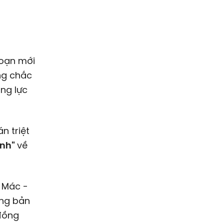
đoạn mới
ng chắc
ăng lực
n triệt
ịnh"
về
a Mác -
ững bản
 đồng