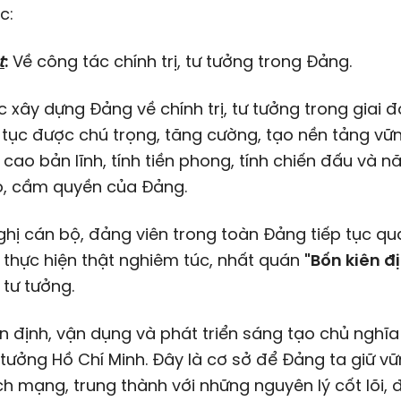
c:
t
:
Về công tác chính trị, tư tưởng trong Đảng.
 xây dựng Đảng về chính trị, tư tưởng trong giai 
 tục được chú trọng, tăng cường, tạo nền tảng vữ
cao bản lĩnh, tính tiền phong, tính chiến đấu và n
o, cầm quyền của Đảng.
ghị cán bộ, đảng viên trong toàn Đảng tiếp tục quá
 thực hiện thật nghiêm túc, nhất quán
"
B
ốn kiên đ
, tư tưởng.
ên định, vận dụng và phát triển sáng tạo chủ nghĩ
ư tưởng Hồ Chí Minh. Đây là cơ sở để Đảng ta giữ v
h mạng, trung thành với những nguyên lý cốt lõi,