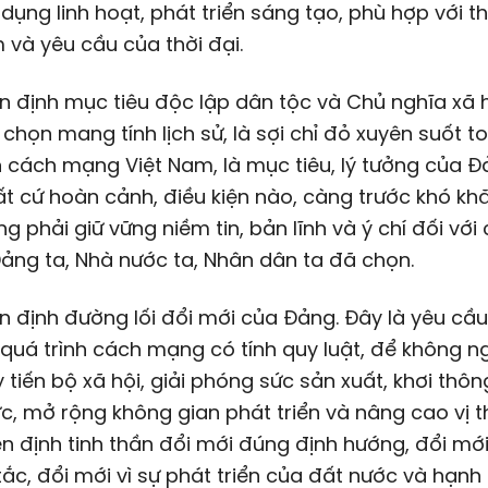
 dụng linh hoạt, phát triển sáng tạo, phù hợp với th
 và yêu cầu của thời đại.
ên định mục tiêu độc lập dân tộc và Chủ nghĩa xã h
a chọn mang tính lịch sử, là sợi chỉ đỏ xuyên suốt t
nh cách mạng Việt Nam, là mục tiêu, lý tưởng của Đ
t cứ hoàn cảnh, điều kiện nào, càng trước khó kh
ng phải giữ vững niềm tin, bản lĩnh và ý chí đối với
ng ta, Nhà nước ta, Nhân dân ta đã chọn.
ên định đường lối đổi mới của Đảng. Đây là yêu cầ
 quá trình cách mạng có tính quy luật, để không 
 tiến bộ xã hội, giải phóng sức sản xuất, khơi thô
c, mở rộng không gian phát triển và nâng cao vị t
ên định tinh thần đổi mới đúng định hướng, đổi mớ
ắc, đổi mới vì sự phát triển của đất nước và hạnh