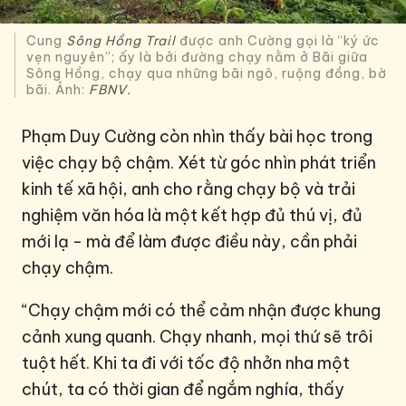
Cung
Sông Hồng Trail
được anh Cường gọi là “ký ức
vẹn nguyên”; ấy là bởi đường chạy nằm ở Bãi giữa
Sông Hồng, chạy qua những bãi ngô, ruộng đồng, bờ
bãi. Ảnh:
FBNV.
Phạm Duy Cường còn nhìn thấy bài học trong
việc chạy bộ chậm. Xét từ góc nhìn phát triển
kinh tế xã hội, anh cho rằng chạy bộ và trải
nghiệm văn hóa là một kết hợp đủ thú vị, đủ
mới lạ - mà để làm được điều này, cần phải
chạy chậm.
“Chạy chậm mới có thể cảm nhận được khung
cảnh xung quanh. Chạy nhanh, mọi thứ sẽ trôi
tuột hết. Khi ta đi với tốc độ nhởn nha một
chút, ta có thời gian để ngắm nghía, thấy