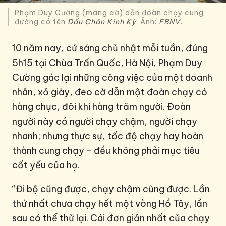
Phạm Duy Cường (mang cờ) dẫn đoàn chạy cung
đường có tên
Dấu Chân Kinh Kỳ
. Ảnh:
FBNV.
10 năm nay, cứ sáng chủ nhật mỗi tuần, đúng
5h15 tại Chùa Trấn Quốc, Hà Nội, Phạm Duy
Cường gác lại những công việc của một doanh
nhân, xỏ giày, đeo cờ dẫn một đoàn chạy có
hàng chục, đôi khi hàng trăm người. Đoàn
người này có người chạy chậm, người chạy
nhanh; nhưng thực sự, tốc độ chạy hay hoàn
thành cung chạy - đều không phải mục tiêu
cốt yếu của họ.
“Đi bộ cũng được, chạy chậm cũng được. Lần
thứ nhất chưa chạy hết một vòng Hồ Tây, lần
sau có thể thử lại. Cái đơn giản nhất của chạy