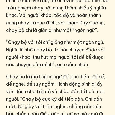
mình ở mức vừa đủ, để anh vẫn đủ sức thiết kế
trải nghiệm chạy bộ mang thêm nhiều ý nghĩa
khác. Với người khác, tốc độ và hoàn thành
cung chạy là mục đích; với Phạm Duy Cường,
chạy bộ chỉ là giản dị như một “ngôn ngữ”.
“Chạy bộ với tôi chỉ giống như một ngôn ngữ.
Nghĩa là nhờ chạy bộ, ta nói chuyện được với
người khác, thu hút mọi người tới để kể được
câu chuyện của mình”, anh cảm nhận.
Chạy bộ là một ngôn ngữ để giao tiếp, để kể,
để nghe, để suy ngẫm. Hành động bình dị ấy
vốn dành cho tất cả và chào đón tất cả mọi
người. “Chạy bộ cực kỳ dễ tiếp cận. Chỉ cần
một đôi giày vài trăm nghìn, chẳng cần sân
bãi, chẳng cần điều kiện gì, cứ xỏ giày mà đi.