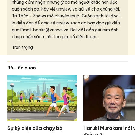
những cảm nhận, những lý do mà người khác nên đọc
cuốn sách đó, hãy viết review và gửi về cho chúng tôi.
Tri Thức - Znews mở chuyên mục “Cuốn sách tôi đọc”,
là diễn đàn để chia sẻ review sách do bạn đọc gửi đến
qua Email:
books@znews.vn.
Bài viết cần gửi kèm ảnh
chụp cuốn sách, tên tác giả, số điện thoại.
Trân trọng.
Bài liên quan
Sự kỳ diệu của chạy bộ
Haruki Murakami nói 
điều gì?