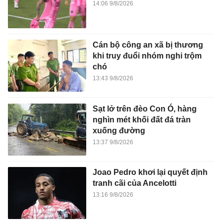
14:06 9/8/2026
Cán bộ công an xã bị thương
khi truy đuổi nhóm nghi trộm
chó
13:43 9/8/2026
Sạt lở trên đèo Con Ó, hàng
nghìn mét khối đất đá tràn
xuống đường
13:37 9/8/2026
Joao Pedro khơi lại quyết định
tranh cãi của Ancelotti
13:16 9/8/2026