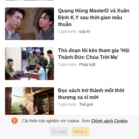
Quang Hùng MasterD và Xuân
Định K.Y sau thời gian mâu
thuẫn
2 giờ trước
Giải trí
Thủ đoạn lôi kéo tham gia 'Hội
Thánh Đức Chúa Trời Mẹ'
2 giờ trước
Pháp luật
Đọc sách trở thành mốt thời
thượng xa xỉ mới
2 giờ trước
Thế giới
Cải thiện trải nghiệm với cookie. Xem
Chính sách Cookie
Làm thế nào để biết mình mắc
Từ chối
Đồng ý
ung thư?