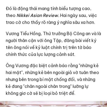
Đó là động thái mang tính biểu tượng cao,
theo
Nikkei Asian Review.
Hai ngày sau, việc
trao cờ cho thấy rõ ràng ý nghĩa sâu xa hơn.
Vương Tiểu Hồng, Thứ trưởng Bộ Công an và là
người thân cận với ông Tập, đăng bài viết ký
tên ông nói về kỷ luật chính trị trên tờ báo
chính thức của lực lượng cảnh sát.
Ông Vương đặc biệt cảnh báo rằng "những kẻ
hai mặt", những kẻ bên ngoài giả vờ tuân theo
nhưng bên trong bí mật chống đối, và những
kẻ đang "chân ngoài chân trong" lưỡng lự
không giơ cờ sẽ bị loại bỏ triệt để.