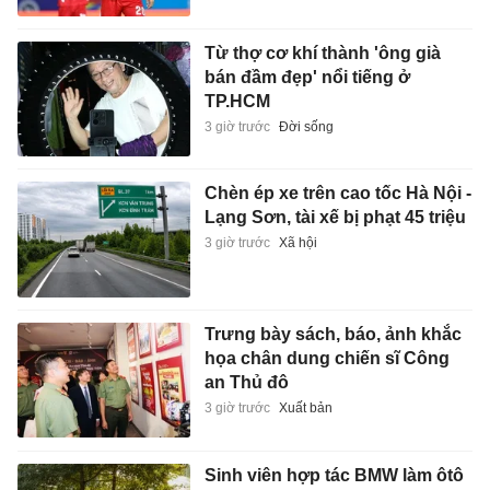
Từ thợ cơ khí thành 'ông già
bán đầm đẹp' nổi tiếng ở
TP.HCM
3 giờ trước
Đời sống
Chèn ép xe trên cao tốc Hà Nội -
Lạng Sơn, tài xế bị phạt 45 triệu
3 giờ trước
Xã hội
Trưng bày sách, báo, ảnh khắc
họa chân dung chiến sĩ Công
an Thủ đô
3 giờ trước
Xuất bản
Sinh viên hợp tác BMW làm ôtô