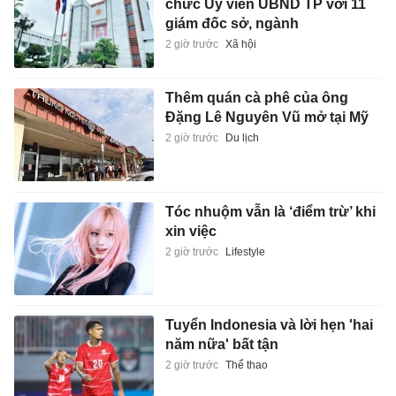
chức Ủy viên UBND TP với 11
giám đốc sở, ngành
2 giờ trước
Xã hội
Thêm quán cà phê của ông
Đặng Lê Nguyên Vũ mở tại Mỹ
2 giờ trước
Du lịch
Tóc nhuộm vẫn là ‘điểm trừ’ khi
xin việc
2 giờ trước
Lifestyle
Tuyển Indonesia và lời hẹn 'hai
năm nữa' bất tận
2 giờ trước
Thể thao