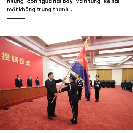
những "con ngựa hại bầy" và những "kẻ hai
mặt không trung thành".