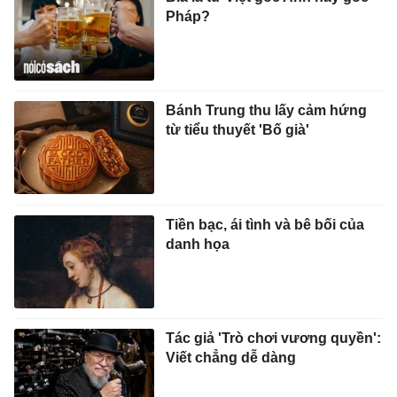
từ tiểu thuyết 'Bố già'
Tiền bạc, ái tình và bê bối của
danh họa
Tác giả 'Trò chơi vương quyền':
Viết chẳng dễ dàng
Góc nhìn sinh học về bản tính
con người