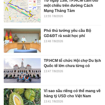
GD&ĐT rà soát học phí
13:48 7/8/2026
TP.HCM tổ chức Hội chợ Du lịch
Quốc tế lớn chưa từng có
13:47 7/8/2026
Vì sao sầu riêng có thể mang về
hàng tỷ USD cho Việt Nam
13:41 7/8/2026
Giang hồ mạng Tiến 'bịp' lĩnh án
8 năm tù vì tổ chức sử dụng trái
phép ma túy
13:30 7/8/2026