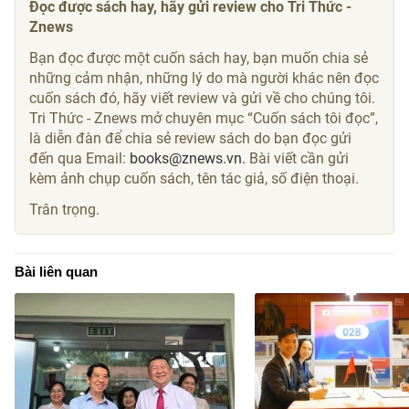
là diễn đàn để chia sẻ review sách do bạn đọc gửi
đến qua Email:
books@znews.vn.
Bài viết cần gửi
kèm ảnh chụp cuốn sách, tên tác giả, số điện thoại.
Trân trọng.
Bài liên quan
NXB Tổng hợp, phường Sài
Chưa đầy 24 giờ, một
Gòn, Tân Định hợp tác phát
nhà sách ký hợp tác v
triển văn hóa đọc
vị quốc tế