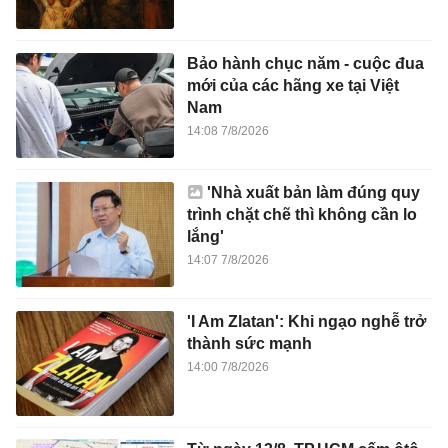
'Nhà xuất bản làm đúng quy
trình chặt chẽ thì không cần lo
lắng'
14:07 7/8/2026
'I Am Zlatan': Khi ngạo nghễ trở
thành sức mạnh
14:00 7/8/2026
Từ ngày 13/8, TP.HCM cấm ôtô
một chiều trên đường Cách
Mạng Tháng Tám
13:55 7/8/2026
Phó thủ tướng yêu cầu Bộ