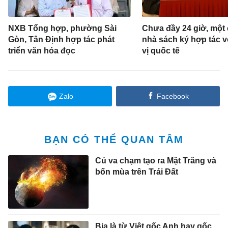
Zalo
Facebook
BẠN CÓ THỂ QUAN TÂM
Cú va chạm tạo ra Mặt Trăng và
bốn mùa trên Trái Đất
Bia là từ Việt gốc Anh hay gốc
Pháp?
Bánh Trung thu lấy cảm hứng