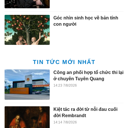
TIN TỨC MỚI NHẤT
Công an phối hợp tổ chức thi lại
ở chuyên Tuyên Quang
14:23 7/8/2026
Kiệt tác ra đời từ nỗi đau cuối
đời Rembrandt
14:14 7/8/2026
Bảo hành chục năm - cuộc đua
mới của các hãng xe tại Việt
Nam
14:08 7/8/2026