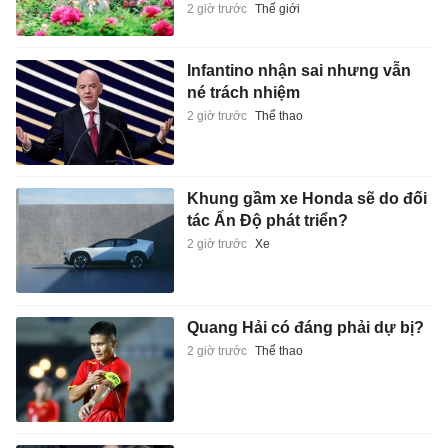
Khung gầm xe Honda sẽ do đối
tác Ấn Độ phát triển?
2 giờ trước
Xe
Quang Hải có đáng phải dự bị?
2 giờ trước
Thể thao
BlackPink khiến người hâm mộ
thất vọng
2 giờ trước
Giải trí
Dự kiến lịch thi tốt nghiệp THPT