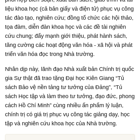
triển văn hóa đọc trong Nhà trường.
Nhân dịp này, lãnh đạo Nhà xuất bản Chính trị quốc
gia Sự thật đã trao tặng Đại học Kiên Giang “Tủ
sách Bảo vệ nền tảng tư tưởng của Đảng”, “Tủ
sách Học tập và làm theo tư tưởng, đạo đức, phong
cách Hồ Chí Minh” cùng nhiều ấn phẩm lý luận,
chính trị có giá trị phục vụ công tác giảng dạy, học
tập và nghiên cứu khoa học của Nhà trường.
Đọc được sách hay, hãy gửi review cho Tri Thức -
Znews
Bạn đọc được một cuốn sách hay, bạn muốn chia sẻ
những cảm nhận, những lý do mà người khác nên đọc
cuốn sách đó, hãy viết review và gửi về cho chúng tôi.
Tri Thức - Znews mở chuyên mục “Cuốn sách tôi đọc”,