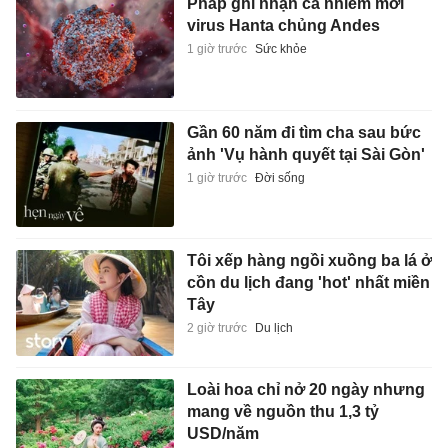
ảnh 'Vụ hành quyết tại Sài Gòn'
1 giờ trước
Đời sống
Tôi xếp hàng ngồi xuồng ba lá ở
cồn du lịch đang 'hot' nhất miền
Tây
2 giờ trước
Du lịch
Loài hoa chỉ nở 20 ngày nhưng
mang về nguồn thu 1,3 tỷ
USD/năm
2 giờ trước
Thế giới
Infantino nhận sai nhưng vẫn
né trách nhiệm
2 giờ trước
Thể thao