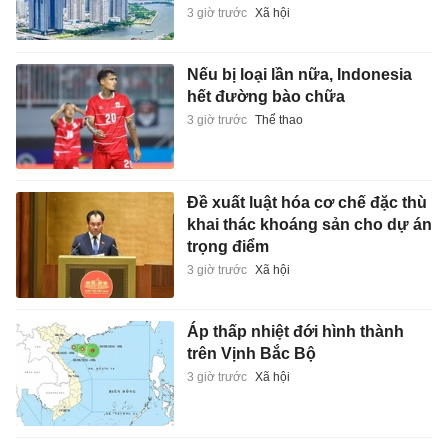
Đề xuất luật hóa cơ chế đặc thù
khai thác khoáng sản cho dự án
trọng điểm
3 giờ trước
Xã hội
Áp thấp nhiệt đới hình thành
trên Vịnh Bắc Bộ
3 giờ trước
Xã hội
Rodri làm rối tung kế hoạch
chuyển nhượng của Real
Madrid
3 giờ trước
Thể thao
Công an Hà Nội xác minh ôtô