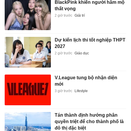
2027
2 giờ trước
Giáo dục
V.League tung bộ nhận diện
mới
3 giờ trước
Lifestyle
Tán thành định hướng phân
quyền triệt để cho thành phố là
đô thị đặc biệt
3 giờ trước
Xã hội
Nếu bị loại lần nữa, Indonesia
hết đường bào chữa
3 giờ trước
Thể thao