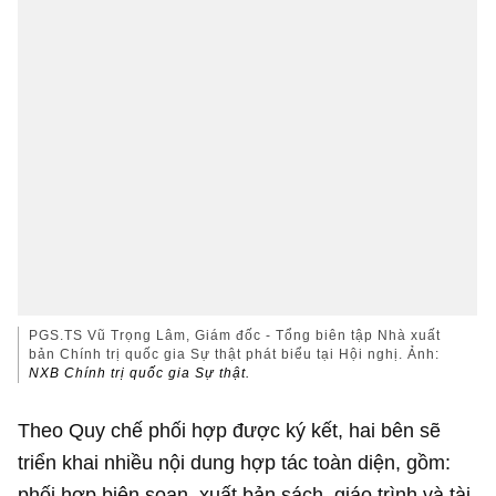
PGS.TS Vũ Trọng Lâm, Giám đốc - Tổng biên tập Nhà xuất
bản Chính trị quốc gia Sự thật phát biểu tại Hội nghị. Ảnh:
NXB Chính trị quốc gia Sự thật.
Theo Quy chế phối hợp được ký kết, hai bên sẽ
triển khai nhiều nội dung hợp tác toàn diện, gồm:
phối hợp biên soạn, xuất bản sách, giáo trình và tài
liệu khoa học (cả bản giấy và điện tử) phục vụ công
tác đào tạo, nghiên cứu; đồng tổ chức các hội thảo,
tọa đàm, diễn đàn khoa học và các đề tài nghiên
cứu chung; đẩy mạnh giới thiệu, phát hành sách,
tăng cường các hoạt động văn hóa - xã hội và phát