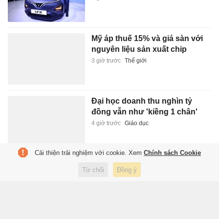
Đại học doanh thu nghìn tỷ
đồng vẫn như 'kiềng 1 chân'
4 giờ trước
Giáo dục
Giá vàng trong nước diễn biến
bất ngờ
4 giờ trước
Kinh doanh
Cải thiện trải nghiệm với cookie. Xem
Chính sách Cookie
Học sinh, sinh viên TP.HCM
được khám sức khỏe miễn phí
Từ chối
Đồng ý
từ năm học mới
4 giờ trước
Sức khỏe
Nữ diễn viên đang phủ sóng