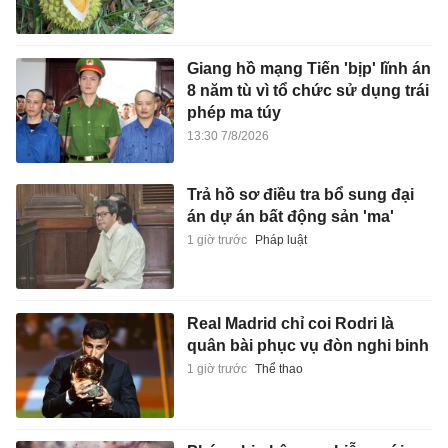
Trả hồ sơ điều tra bổ sung đại
án dự án bất động sản 'ma'
1 giờ trước
Pháp luật
Real Madrid chỉ coi Rodri là
quân bài phục vụ đòn nghi binh
1 giờ trước
Thể thao
Pháp ghi nhận ca nhiễm mới
virus Hanta chủng Andes
1 giờ trước
Sức khỏe
Gần 60 năm đi tìm cha sau bức