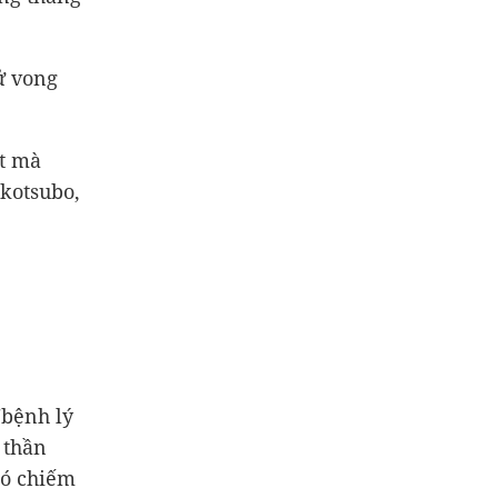
tử vong
ật mà
akotsubo,
"bệnh lý
 thần
Nó chiếm