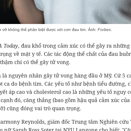
tan vỡ không thể phân biệt được với cơn đau tim. Ảnh:
Forbes
.
A Today
, đau khổ trong cảm xúc có thể gây ra những
rọng về mặt y tế. Các tác động thể chất của đau buồ
thậm chí có thể gây tử vong.
 là nguyên nhân gây tử vong hàng đầu ở Mỹ. Cứ 5 c
ột ca do bệnh tim. Các yếu tố như bệnh tiểu đường, 
yết áp cao và cholesterol cao là những yếu tố nguy 
 cạnh đó, căng thẳng (bao gồm hậu quả cảm xúc của 
vỡ) cũng đóng vai trò quan trọng.
Harmony Reynolds, giám đốc Trung tâm Nghiên cứu
 nữ Sarah Ross Soter tại NYU Langone cho biết: "C