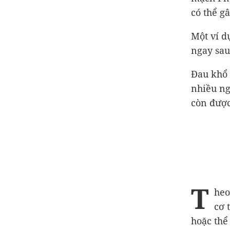
có thể g
Một ví d
ngay sau
Đau khổ 
nhiều ng
còn được
T
heo
cơ 
hoặc thể