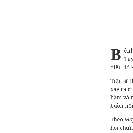
B
ệnh
Tuy
điều đó 
Tiến sĩ 
xảy ra d
hàm và r
buồn nôn
Theo
May
hội chứn