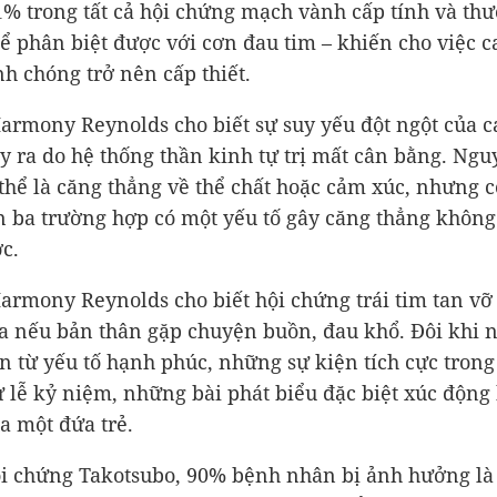
% trong tất cả hội chứng mạch vành cấp tính và th
ể phân biệt được với cơn đau tim – khiến cho việc c
nh chóng trở nên cấp thiết.
Harmony Reynolds cho biết sự suy yếu đột ngột của c
ảy ra do hệ thống thần kinh tự trị mất cân bằng. Ng
thể là căng thẳng về thể chất hoặc cảm xúc, nhưng c
 ba trường hợp có một yếu tố gây căng thẳng không
c.
Harmony Reynolds cho biết hội chứng trái tim tan v
ra nếu bản thân gặp chuyện buồn, đau khổ. Đôi khi 
n từ yếu tố hạnh phúc, những sự kiện tích cực trong
 lễ kỷ niệm, những bài phát biểu đặc biệt xúc động
ủa một đứa trẻ.
i chứng Takotsubo, 90% bệnh nhân bị ảnh hưởng là