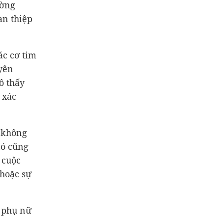
ường
an thiệp
ác cơ tim
uyên
ô thấy
 xác
ỡ không
nó cũng
 cuộc
 hoặc sự
 phụ nữ