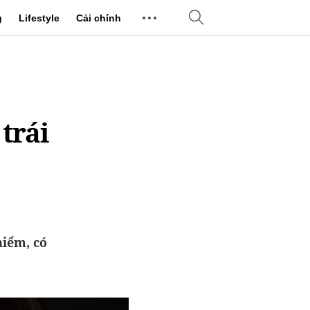
g
Lifestyle
Cải chính
trái
iểm, có