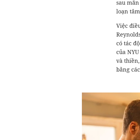
sau mãn 
loạn tâm
Việc điề
Reynolds
có tác đ
của NYU 
và thiền
bằng các