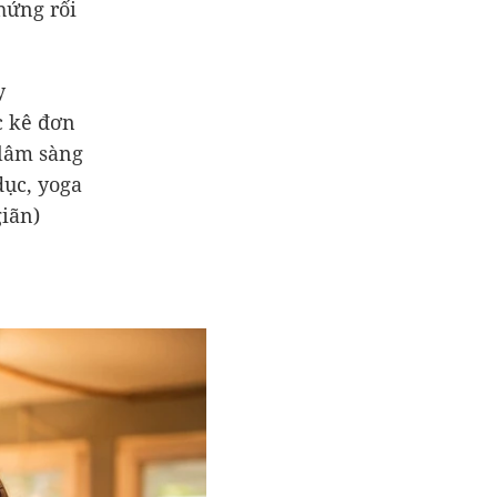
hứng rối
y
c kê đơn
 lâm sàng
dục, yoga
giãn)