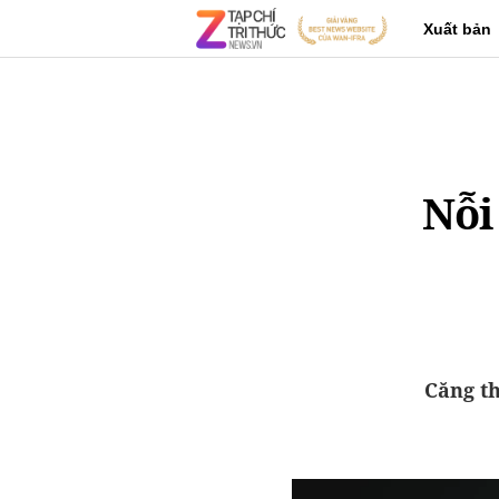
Xuất bản
Nỗi
Căng t