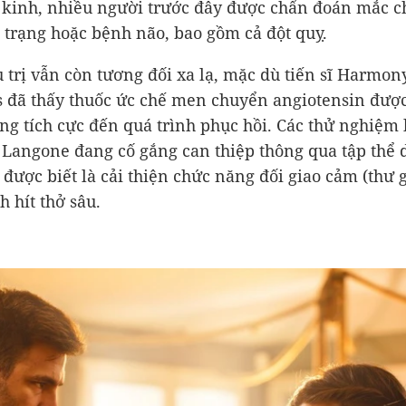
kinh, nhiều người trước đây được chẩn đoán mắc c
 trạng hoặc bệnh não, bao gồm cả đột quỵ.
u trị vẫn còn tương đối xa lạ, mặc dù tiến sĩ Harmon
 đã thấy thuốc ức chế men chuyển angiotensin đượ
ộng tích cực đến quá trình phục hồi. Các thử nghiệm
Langone đang cố gắng can thiệp thông qua tập thể 
, được biết là cải thiện chức năng đối giao cảm (thư 
h hít thở sâu.