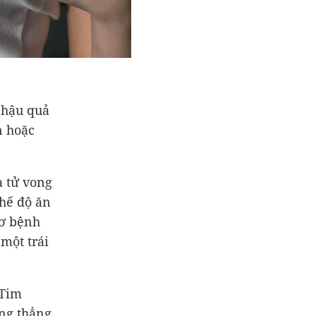
 hậu quả
n hoặc
a tử vong
chế độ ăn
cơ bệnh
một trái
 Tim
ăng thẳng