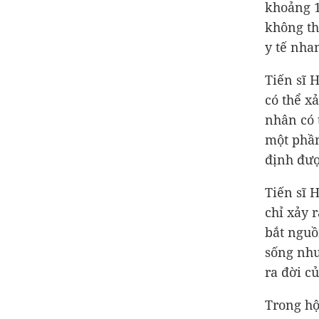
khoảng 1
không th
y tế nha
Tiến sĩ 
có thể x
nhân có 
một phần
định đượ
Tiến sĩ 
chỉ xảy 
bắt nguồ
sống như
ra đời c
Trong hộ