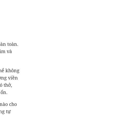
àn toàn.
tim và
thể không
ờng viền
ó thở,
 ổn.
 nào cho
ng tự