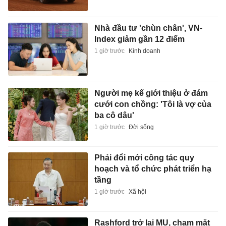
Nhà đầu tư 'chùn chân', VN-
Index giảm gần 12 điểm
1 giờ trước
Kinh doanh
Người mẹ kế giới thiệu ở đám
cưới con chồng: 'Tôi là vợ của
ba cô dâu'
1 giờ trước
Đời sống
Phải đổi mới công tác quy
hoạch và tổ chức phát triển hạ
tầng
1 giờ trước
Xã hội
Rashford trở lại MU, chạm mặt