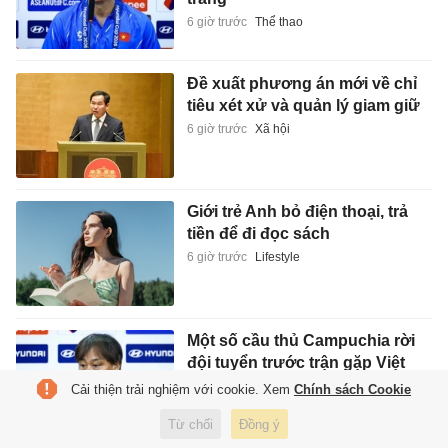
6 giờ trước
Thể thao
Đề xuất phương án mới về chỉ
tiêu xét xử và quản lý giam giữ
6 giờ trước
Xã hội
Giới trẻ Anh bỏ điện thoại, trả
tiền để đi đọc sách
6 giờ trước
Lifestyle
Một số cầu thủ Campuchia rời
đội tuyển trước trận gặp Việt
Nam
Cải thiện trải nghiệm với cookie. Xem
Chính sách Cookie
6 giờ trước
Thể thao
Từ chối
Đồng ý