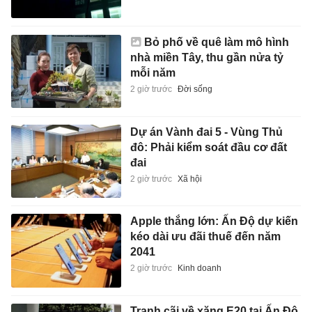
Bỏ phố về quê làm mô hình
nhà miền Tây, thu gần nửa tỷ
mỗi năm
2 giờ trước
Đời sống
Dự án Vành đai 5 - Vùng Thủ
đô: Phải kiểm soát đầu cơ đất
đai
2 giờ trước
Xã hội
Apple thắng lớn: Ấn Độ dự kiến
kéo dài ưu đãi thuế đến năm
2041
2 giờ trước
Kinh doanh
Tranh cãi về xăng E20 tại Ấn Độ