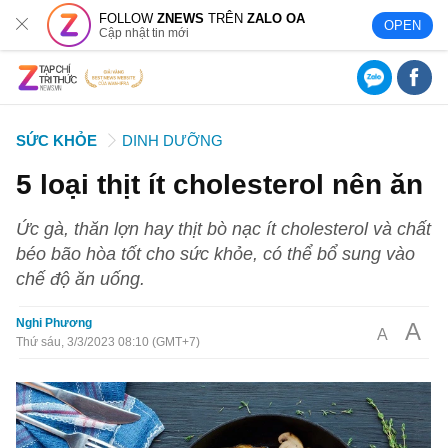
FOLLOW
ZNEWS
TRÊN
ZALO OA
OPEN
Cập nhật tin mới
SỨC KHỎE
DINH DƯỠNG
5 loại thịt ít cholesterol nên ăn
Ức gà, thăn lợn hay thịt bò nạc ít cholesterol và chất
béo bão hòa tốt cho sức khỏe, có thể bổ sung vào
chế độ ăn uống.
Nghi Phương
A
A
Thứ sáu, 3/3/2023 08:10 (GMT+7)