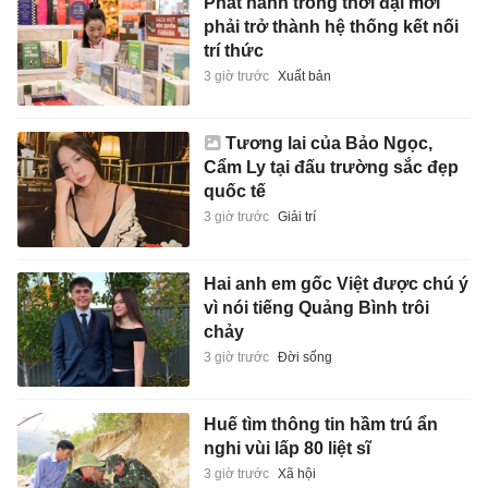
Phát hành trong thời đại mới
phải trở thành hệ thống kết nối
trí thức
3 giờ trước
Xuất bản
Tương lai của Bảo Ngọc,
Cẩm Ly tại đấu trường sắc đẹp
quốc tế
3 giờ trước
Giải trí
Hai anh em gốc Việt được chú ý
vì nói tiếng Quảng Bình trôi
chảy
3 giờ trước
Đời sống
Huế tìm thông tin hầm trú ẩn
nghi vùi lấp 80 liệt sĩ
3 giờ trước
Xã hội