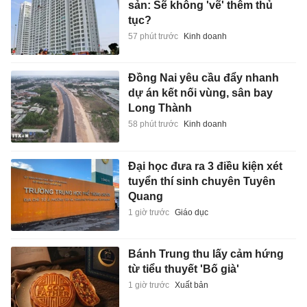
sản: Sẽ không 'vẽ' thêm thủ
tục?
57 phút trước
Kinh doanh
Đồng Nai yêu cầu đẩy nhanh
dự án kết nối vùng, sân bay
Long Thành
58 phút trước
Kinh doanh
Đại học đưa ra 3 điều kiện xét
tuyển thí sinh chuyên Tuyên
Quang
1 giờ trước
Giáo dục
Bánh Trung thu lấy cảm hứng
từ tiểu thuyết 'Bố già'
1 giờ trước
Xuất bản