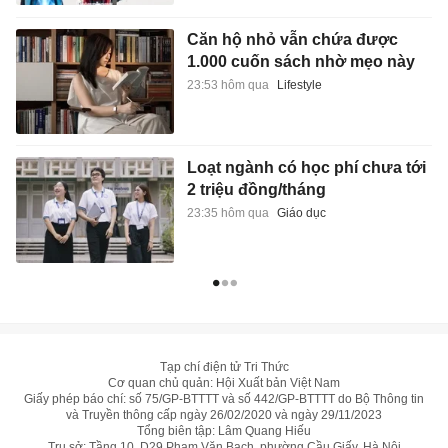
Căn hộ nhỏ vẫn chứa được
1.000 cuốn sách nhờ mẹo này
23:53 hôm qua
Lifestyle
Loạt ngành có học phí chưa tới
2 triệu đồng/tháng
23:35 hôm qua
Giáo dục
Tạp chí điện tử Tri Thức
Cơ quan chủ quản: Hội Xuất bản Việt Nam
Giấy phép báo chí: số 75/GP-BTTTT và số 442/GP-BTTTT do Bộ Thông tin
và Truyền thông cấp ngày 26/02/2020 và ngày 29/11/2023
Tổng biên tập: Lâm Quang Hiếu
Trụ sở: Tầng 10, D29 Phạm Văn Bạch, phường Cầu Giấy, Hà Nội