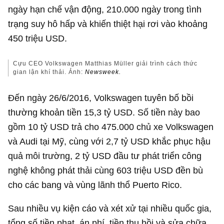
ngày hạn chế vận động, 210.000 ngày trong tình
trạng suy hô hấp và khiến thiệt hại rơi vào khoảng
450 triệu USD
.
Cựu CEO Volkswagen Matthias Müller giải trình cách thức
gian lận khí thải. Ảnh:
Newsweek.
Đến ngày 26/6/2016, Volkswagen tuyên bố bồi
thường khoản tiền
15,3 tỷ USD
. Số tiền này bao
gồm
10 tỷ USD
trả cho 475.000 chủ xe Volkswagen
và Audi tại Mỹ, cùng với
2,7 tỷ USD
khắc phục hậu
quả môi trường,
2 tỷ USD
đầu tư phát triển công
nghệ không phát thải cùng
603 triệu USD
đền bù
cho các bang và vùng lãnh thổ Puerto Rico.
Sau nhiều vụ kiện cáo và xét xử tại nhiều quốc gia,
tổng số tiền phạt, án phí, tiền thu hồi và sửa chữa