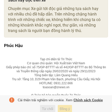
Sách hay đọc trên xe
Chuyên mục Xe gửi tới độc giả những tựa sách hay
với nhiều chủ đề hấp dẫn. Trên những chặng hành
trình với những chiếc xe, không hiếm khi chúng ta có
những khoảnh khắc nghỉ ngơi, thư giãn, và những
trang sách là người bạn đồng hành lý thú.
Phúc Hậu
Tạp chí điện tử Tri Thức
Cơ quan chủ quản: Hội Xuất bản Việt Nam
Giấy phép báo chí: số 75/GP-BTTTT và số 442/GP-BTTTT do Bộ Thông tin
và Truyền thông cấp ngày 26/02/2020 và ngày 29/11/2023
Tổng biên tập: Lâm Quang Hiếu
Trụ sở: Tầng 10, D29 Phạm Văn Bạch, phường Cầu Giấy, Hà Nội
HOTLINE:
0931.222.666
toasoan@znews.vn
©
Toàn bộ bản quyền thuộc Tri Thức
Cải thiện trải nghiệm với cookie. Xem
Chính sách Cookie
Từ chối
Đồng ý