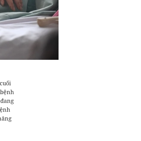
cuối
a bệnh
p đang
bệnh
 năng