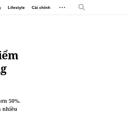
g
Lifestyle
Cải chính
hiểm
ng
hơn 50%.
n nhiều