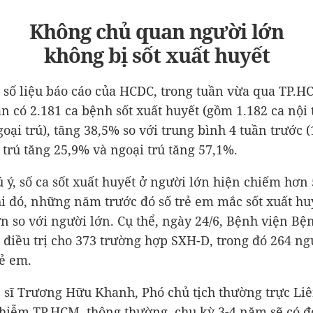
Không chủ quan người lớn
không bị sốt xuất huyết
 số liệu báo cáo của HCDC, trong tuần vừa qua TP.H
n có 2.181 ca bệnh sốt xuất huyết (gồm 1.182 ca nội 
oại trú), tăng 38,5% so với trung bình 4 tuần trước (
i trú tăng 25,9% và ngoại trú tăng 57,1%.
 ý, số ca sốt xuất huyết ở người lớn hiện chiếm hơn
i đó, những năm trước đó số trẻ em mắc sốt xuất hu
n so với người lớn. Cụ thể, ngày 24/6, Bệnh viện Bệ
 điều trị cho 373 trường hợp SXH-D, trong đó 264 ng
rẻ em.
 sĩ Trương Hữu Khanh, Phó chủ tịch thường trực Liê
hiễm TP.HCM, thông thường, chu kỳ 3-4 năm sẽ có đ