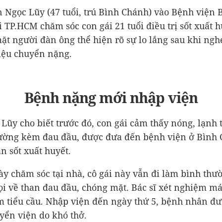
 Ngọc Lũy (47 tuổi, trú Bình Chánh) vào Bệnh viện 
i TP.HCM chăm sóc con gái 21 tuổi điều trị sốt xuất h
t người đàn ông thể hiện rõ sự lo lắng sau khi nghe
iệu chuyển nặng.
Bệnh nặng mới nhập viện
 Lũy cho biết trước đó, con gái cảm thấy nóng, lạnh 
ường kèm đau đầu, được đưa đến bệnh viện ở Bình 
n sốt xuất huyết.
ày chăm sóc tại nhà, cô gái này vẫn đi làm bình thư
i về than đau đầu, chóng mặt. Bác sĩ xét nghiệm m
m tiểu cầu. Nhập viện đến ngày thứ 5, bệnh nhân đư
yển viện do khó thở.