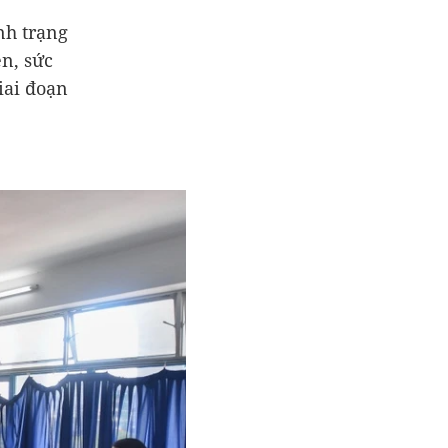
nh trạng
ện, sức
iai đoạn