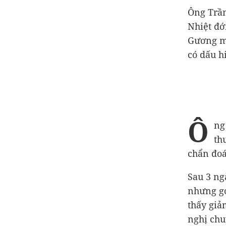
Ông Trần
Nhiệt đớ
Gương mặ
có dấu h
Ô
ng
th
chẩn đoá
Sau 3 ng
nhưng gọ
thấy giả
nghị chu