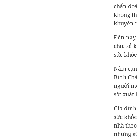
chẩn đoá
không th
khuyên 
Đến nay,
chia sẻ 
sức khỏe
Nằm cạnh
Bình Chá
người mệ
sốt xuất
Gia đình
sức khỏe
nhà theo
nhưng sứ