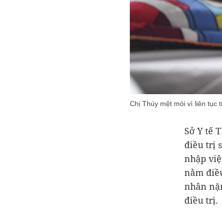
Chị Thúy mệt mỏi vì liên tục
Sở Y tế 
điều trị
nhập việ
nằm điều
nhân nặn
điều trị.