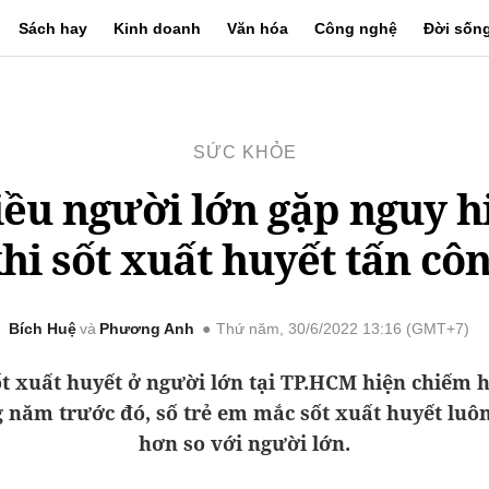
Sách hay
Kinh doanh
Văn hóa
Công nghệ
Đời sốn
SỨC KHỎE
ều người lớn gặp nguy 
hi sốt xuất huyết tấn cô
Bích Huệ
Phương Anh
Thứ năm, 30/6/2022 13:16 (GMT+7)
ốt xuất huyết ở người lớn tại TP.HCM hiện chiếm 
năm trước đó, số trẻ em mắc sốt xuất huyết luô
hơn so với người lớn.