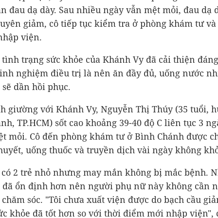
n đau dạ dày. Sau nhiều ngày vẫn mệt mỏi, đau dạ 
uyên giảm, cô tiếp tục kiểm tra ở phòng khám tư và
nhập viện.
 tình trạng sức khỏe của Khánh Vy đã cải thiện đáng
kinh nghiệm điều trị là nên ăn đầy đủ, uống nước nh
 sẽ dần hồi phục.
 giường với Khánh Vy, Nguyễn Thị Thúy (35 tuổi, 
nh, TP.HCM) sốt cao khoảng 39-40 độ C liên tục 3 ng
t mỏi. Cô đến phòng khám tư ở Bình Chánh được c
 huyết, uống thuốc và truyền dịch vài ngày không khỏ
 có 2 trẻ nhỏ nhưng may mắn không bị mắc bệnh. N
 đã ổn định hơn nên người phụ nữ này không cần 
 chăm sóc. "Tôi chưa xuất viện được do bạch cầu gi
c khỏe đã tốt hơn so với thời điểm mới nhập viện", 