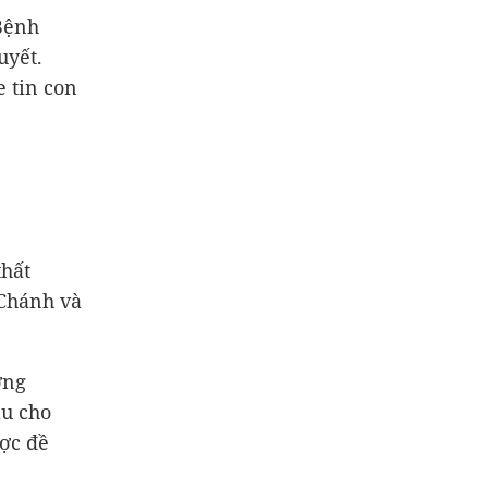
Bệnh
uyết.
 tin con
thất
Chánh và
ờng
áu cho
ợc đề