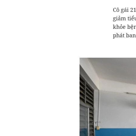
Cô gái 2
giảm tiể
khỏe bện
phát ban