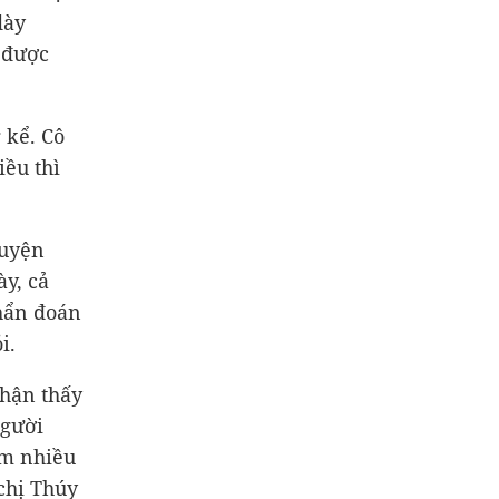
dày
 được
 kể. Cô
iều thì
huyện
ày, cả
hẩn đoán
i.
hận thấy
người
ảm nhiều
chị Thúy