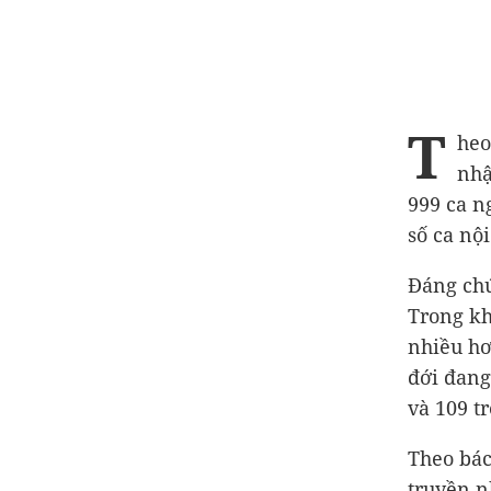
T
heo
nhậ
999 ca ng
số ca nộ
Đáng chú
Trong kh
nhiều hơ
đới đang
và 109 t
Theo bác
truyền n