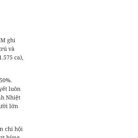
CM ghi
trú và
1.575 ca),
 50%.
yết luôn
nh Nhiệt
ười lớn
n chi hội
ợt bùng