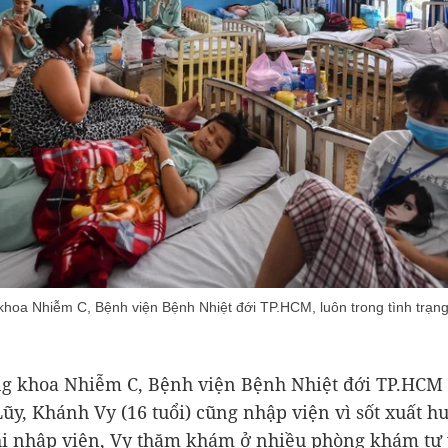
ại khoa Nhiễm C, Bệnh viện Bệnh Nhiệt đới TP.HCM, luôn trong tình trạ
 khoa Nhiễm C, Bệnh viện Bệnh Nhiệt đới TP.HCM 
Lũy, Khánh Vy (16 tuổi) cũng nhập viện vì sốt xuất hu
i nhập viện, Vy thăm khám ở nhiều phòng khám tư