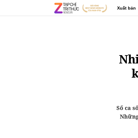
Xuất bản
Nhi
k
Số ca s
Những 