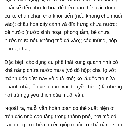
phải kể đến như lọ hoa để trên ban thờ; các dụng
cụ kê chân chạn cho khỏi kiến (nếu không cho muối
vào); chậu hoa cây cảnh và đĩa hứng chứa nước;
bể nước (nước sinh hoạt, phòng tắm, bể chứa
nước mưa nếu không thả cá vào); các thùng, hộp
nhựa; chai, lọ…
Đặc biệt, các dụng cụ phế thải xung quanh nhà có
khả năng chứa nước mưa (vỏ đồ hộp; chai lọ vỡ;
mảnh gáo dừa hay vỏ quả khô; kẽ lá/gốc tre nứa
quanh nhà; lốp xe, chum vại; thuyền bè…) là những
nơi trú ngụ yêu thích của muỗi vằn.
Ngoài ra, muỗi vằn hoàn toàn có thể xuất hiện ở
trên các nhà cao tầng trong thành phố, nơi mà có
các dụng cụ chứa nước giúp muỗi có khả năng sinh