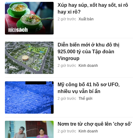
Xúp hay súp, xốt hay sốt, si rô
hay xi rô?
2 giờ trước
Xuất bản
Diễn biến mới ở khu đô thị
925.000 tỷ của Tập đoàn
Vingroup
2 giờ trước
Kinh doanh
Mỹ công bố 41 hồ sơ UFO,
nhiều vụ vẫn bí ẩn
2 giờ trước
Thế giới
Nơm tre từ chợ quê lên 'chợ số'
2 giờ trước
Kinh doanh