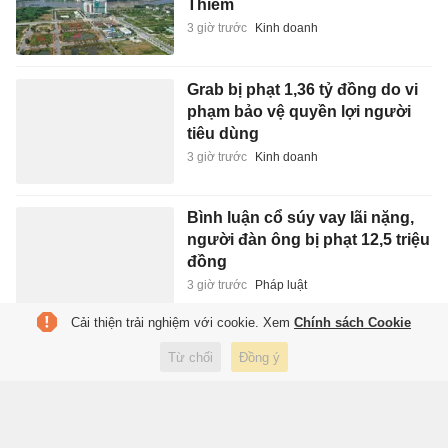
Thiêm
3 giờ trước
Kinh doanh
Grab bị phạt 1,36 tỷ đồng do vi
phạm bảo vệ quyền lợi người
tiêu dùng
3 giờ trước
Kinh doanh
Bình luận cổ súy vay lãi nặng,
người đàn ông bị phạt 12,5 triệu
đồng
3 giờ trước
Pháp luật
Cải thiện trải nghiệm với cookie. Xem
Chính sách Cookie
Dùng hồ sơ vay đáo hạn ngân
Từ chối
Đồng ý
hàng giả chiếm đoạt hơn 7 tỷ
đồng
3 giờ trước
Pháp luật