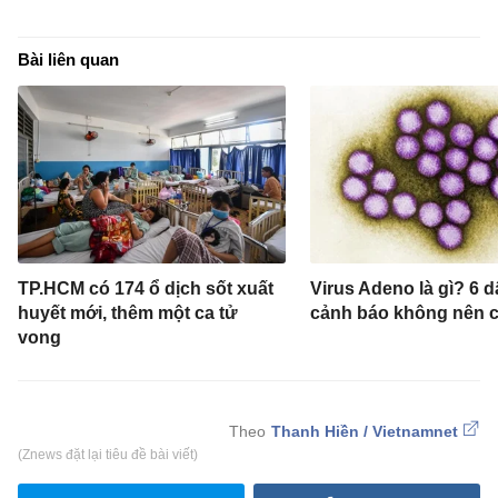
Bài liên quan
TP.HCM có 174 ổ dịch sốt xuất
Virus Adeno là gì? 6 d
huyết mới, thêm một ca tử
cảnh báo không nên 
vong
Thanh Hiền / Vietnamnet
(Znews đặt lại tiêu đề bài viết)