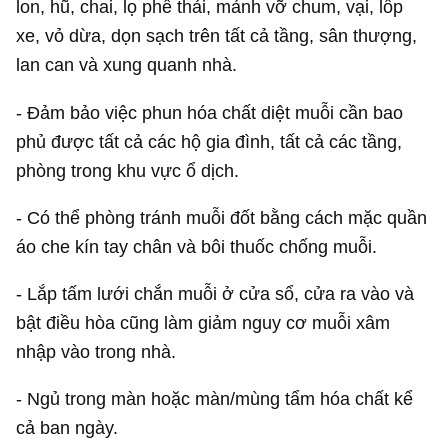
lon, hũ, chai, lọ phế thải, mảnh vỡ chum, vại, lốp
xe, vỏ dừa, dọn sạch trên tất cả tầng, sân thượng,
lan can và xung quanh nhà.
- Đảm bảo việc phun hóa chất diệt muỗi cần bao
phủ được tất cả các hộ gia đình, tất cả các tầng,
phòng trong khu vực ổ dịch.
- Có thể phòng tránh muỗi đốt bằng cách mặc quần
áo che kín tay chân và bôi thuốc chống muỗi.
- Lắp tấm lưới chắn muỗi ở cửa sổ, cửa ra vào và
bật điều hòa cũng làm giảm nguy cơ muỗi xâm
nhập vào trong nhà.
- Ngủ trong màn hoặc màn/mùng tẩm hóa chất kể
cả ban ngày.