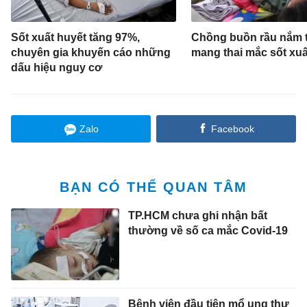
Sốt xuất huyết tăng 97%,
Chồng buồn rầu nắm 
chuyên gia khuyến cáo những
mang thai mắc sốt xuấ
dấu hiệu nguy cơ
Zalo
Facebook
BẠN CÓ THỂ QUAN TÂM
TP.HCM chưa ghi nhận bất
thường về số ca mắc Covid-19
Bệnh viện đầu tiên mổ ung thư