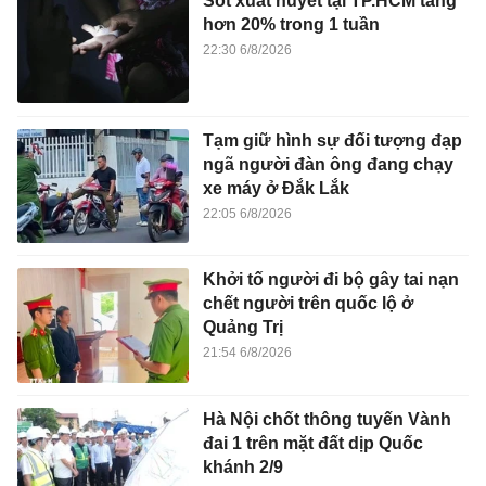
Sốt xuất huyết tại TP.HCM tăng
hơn 20% trong 1 tuần
22:30 6/8/2026
Tạm giữ hình sự đối tượng đạp
ngã người đàn ông đang chạy
xe máy ở Đắk Lắk
22:05 6/8/2026
Khởi tố người đi bộ gây tai nạn
chết người trên quốc lộ ở
Quảng Trị
21:54 6/8/2026
Hà Nội chốt thông tuyến Vành
đai 1 trên mặt đất dịp Quốc
khánh 2/9