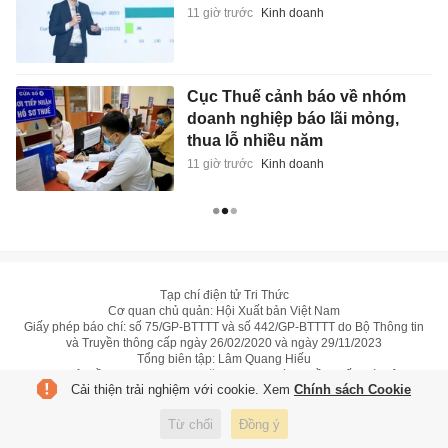
11 giờ trước
Kinh doanh
Cục Thuế cảnh báo về nhóm
doanh nghiệp báo lãi mỏng,
thua lỗ nhiều năm
11 giờ trước
Kinh doanh
Tạp chí điện tử Tri Thức
Cơ quan chủ quản: Hội Xuất bản Việt Nam
Giấy phép báo chí: số 75/GP-BTTTT và số 442/GP-BTTTT do Bộ Thông tin
và Truyền thông cấp ngày 26/02/2020 và ngày 29/11/2023
Tổng biên tập: Lâm Quang Hiếu
Trụ sở: Tầng 10, D29 Phạm Văn Bạch, phường Cầu Giấy, Hà Nội
Cải thiện trải nghiệm với cookie. Xem
Chính sách Cookie
HOTLINE:
0931.222.666
toasoan@znews.vn
Từ chối
Đồng ý
©
Toàn bộ bản quyền thuộc Tri Thức