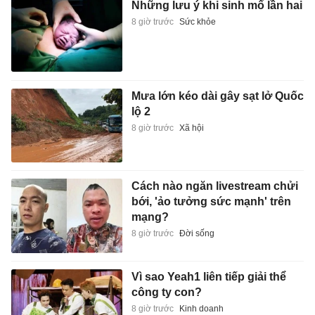
Những lưu ý khi sinh mổ lần hai
8 giờ trước
Sức khỏe
Mưa lớn kéo dài gây sạt lở Quốc
lộ 2
8 giờ trước
Xã hội
Cách nào ngăn livestream chửi
bới, 'ảo tưởng sức mạnh' trên
mạng?
8 giờ trước
Đời sống
Vì sao Yeah1 liên tiếp giải thể
công ty con?
8 giờ trước
Kinh doanh