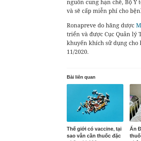
nguồn cung hạn chế, Bộ Y t
và sẽ cấp miễn phí cho bện
Ronapreve do hãng dược
M
triển và được Cục Quản l
khuyến khích sử dụng cho 
11/2020.
Bài liên quan
Thế giới có vaccine, tại
Ấn Đ
sao vẫn cần thuốc đặc
thuố