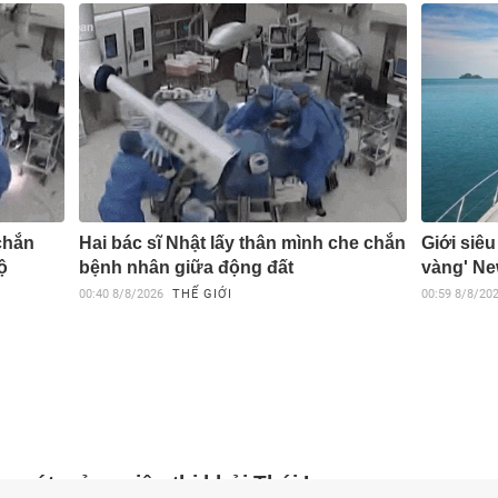
chắn
Hai bác sĩ Nhật lấy thân mình che chắn
Giới siêu
ộ
bệnh nhân giữa động đất
vàng' Ne
00:40
8/8/2026
THẾ GIỚI
00:59
8/8/20
n rút mảng siêu thị khỏi Thái Lan,