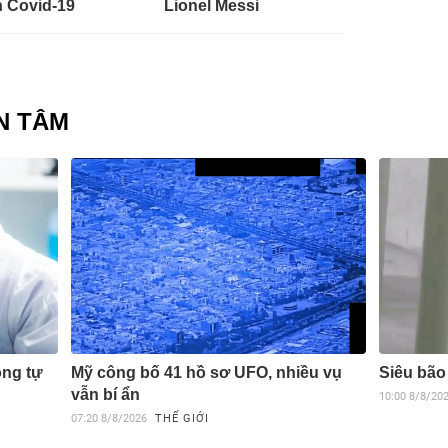
 Covid-19
Lionel Messi
N TÂM
ong tự
Mỹ công bố 41 hồ sơ UFO, nhiều vụ
Siêu bão
vẫn bí ẩn
10:00
8/8/20
07:20
8/8/2026
THẾ GIỚI