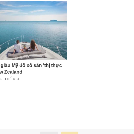
 giàu Mỹ đổ xô săn 'thị thực
w Zealand
26
THẾ GIỚI