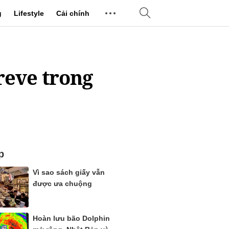
g
Lifestyle
Cải chính
reve trong
p
Vì sao sách giấy vẫn
được ưa chuộng
Hoàn lưu bão Dolphin