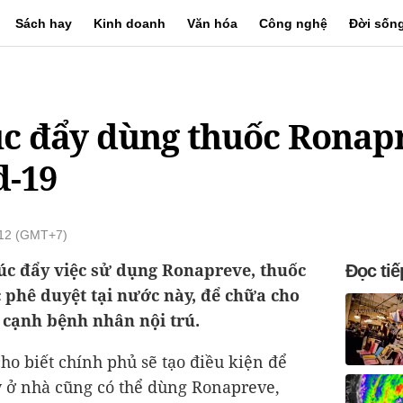
Sách hay
Kinh doanh
Văn hóa
Công nghệ
Đời sốn
c đẩy dùng thuốc Ronap
d-19
:12 (GMT+7)
úc đẩy việc sử dụng Ronapreve, thuốc
Đọc tiế
c phê duyệt tại nước này, để chữa cho
n cạnh bệnh nhân nội trú.
ho biết chính phủ sẽ tạo điều kiện để
y ở nhà cũng có thể dùng Ronapreve,