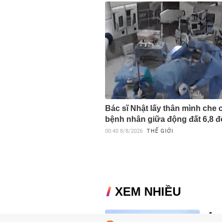
Bác sĩ Nhật lấy thân mình che 
bệnh nhân giữa động đất 6,8 đ
00:40
8/8/2026
THẾ GIỚI
XEM NHIỀU
Aeo