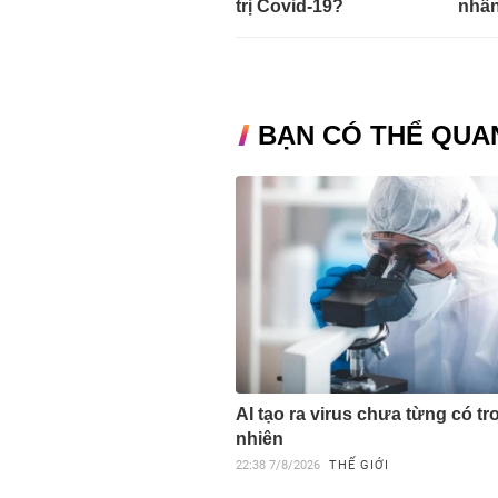
trị Covid-19?
nhân
BẠN CÓ THỂ QUA
AI tạo ra virus chưa từng có tr
nhiên
22:38
7/8/2026
THẾ GIỚI