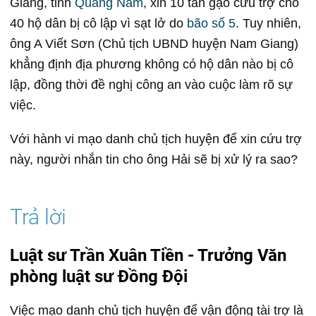
Giang, tỉnh
Quảng Nam
, xin 10 tấn gạo cứu trợ cho
40 hộ dân bị cô lập vì sạt lở do
bão số 5
. Tuy nhiên,
ông A Viết Sơn (Chủ tịch UBND huyện Nam Giang)
khẳng định địa phương không có hộ dân nào bị cô
lập, đồng thời đề nghị công an vào cuộc làm rõ sự
việc.
Với hành vi mạo danh chủ tịch huyện để xin cứu trợ
này, người nhắn tin cho ông Hải sẽ bị xử lý ra sao?
Luật sư Trần Xuân Tiền - Trưởng Văn
phòng luật sư Đồng Đội
Việc mạo danh chủ tịch huyện để vận động tài trợ là