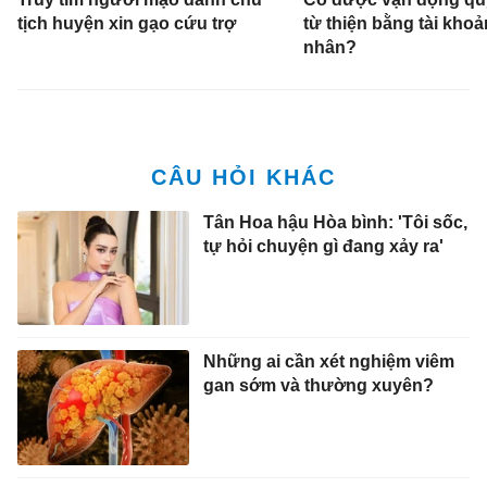
tịch huyện xin gạo cứu trợ
từ thiện bằng tài khoả
nhân?
Tân Hoa hậu Hòa bình: 'Tôi sốc,
tự hỏi chuyện gì đang xảy ra'
Những ai cần xét nghiệm viêm
gan sớm và thường xuyên?