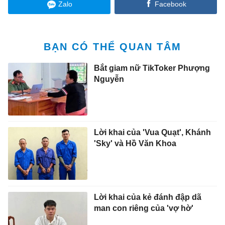
Zalo
Facebook
BẠN CÓ THỂ QUAN TÂM
Bắt giam nữ TikToker Phượng
Nguyễn
Lời khai của 'Vua Quạt', Khánh
'Sky' và Hồ Văn Khoa
Lời khai của kẻ đánh đập dã
man con riêng của 'vợ hờ'