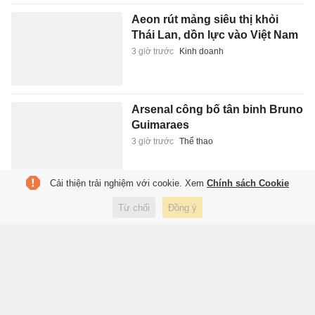
Aeon rút mảng siêu thị khỏi
Thái Lan, dồn lực vào Việt Nam
3 giờ trước
Kinh doanh
Arsenal công bố tân binh Bruno
Guimaraes
3 giờ trước
Thể thao
Cải thiện trải nghiệm với cookie. Xem
Chính sách Cookie
Cha Messi qua đời
Từ chối
Đồng ý
3 giờ trước
Thể thao
Kết quả trái ngược của 2 công
ty xổ số truyền thống Hà Nội và