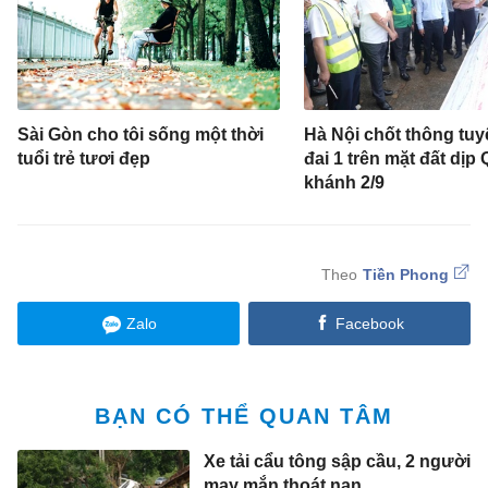
Sài Gòn cho tôi sống một thời
Hà Nội chốt thông tu
tuổi trẻ tươi đẹp
đai 1 trên mặt đất dịp
khánh 2/9
Tiền Phong
Zalo
Facebook
BẠN CÓ THỂ QUAN TÂM
Xe tải cẩu tông sập cầu, 2 người
may mắn thoát nạn