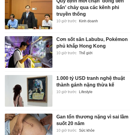
Quy định mới chặn 'dòng tiền
bẩn' chảy qua các kênh phi
truyền thống
10 giờ trước
Kinh doanh
Cơn sốt săn Labubu, Pokémon
phủ khắp Hong Kong
10 giờ trước
Thế giới
1.000 tỷ USD tranh nghệ thuật
thành gánh nặng thừa kế
10 giờ trước
Lifestyle
Gan tổn thương nặng vì sai lầm
suốt 20 năm
10 giờ trước
Sức khỏe