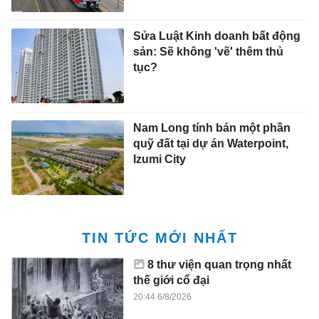
Sửa Luật Kinh doanh bất động
sản: Sẽ không 'vẽ' thêm thủ
tục?
Nam Long tính bán một phần
quỹ đất tại dự án Waterpoint,
Izumi City
TIN TỨC MỚI NHẤT
8 thư viện quan trọng nhất
thế giới cổ đại
20:44 6/8/2026