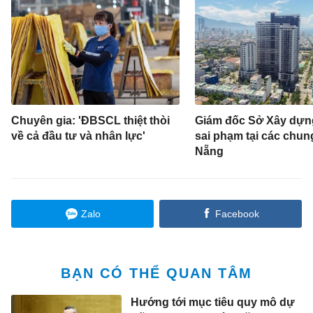
Chuyên gia: 'ĐBSCL thiệt thòi
Giám đốc Sở Xây dựng
về cả đầu tư và nhân lực'
sai phạm tại các chun
Nẵng
Zalo
Facebook
BẠN CÓ THỂ QUAN TÂM
Hướng tới mục tiêu quy mô dự