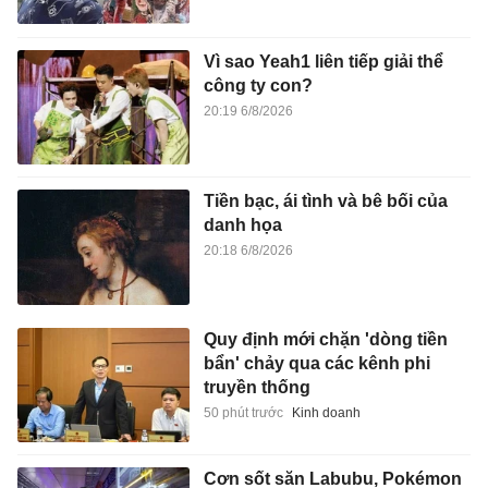
Vì sao Yeah1 liên tiếp giải thể
công ty con?
20:19 6/8/2026
Tiền bạc, ái tình và bê bối của
danh họa
20:18 6/8/2026
Quy định mới chặn 'dòng tiền
bẩn' chảy qua các kênh phi
truyền thống
50 phút trước
Kinh doanh
Cơn sốt săn Labubu, Pokémon