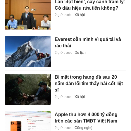
Lan 'đột biến', cây cảnh trăm tỷ:
Có dấu hiệu rửa tiền không?
2 giờ trước
Xã hội
Everest oằn mình vì quá tải và
rác thải
2 giờ trước
Du lịch
Bí mật trong hang đá sau 20
năm dẫn lối tìm thấy hài cốt liệt
sĩ
2 giờ trước
Xã hội
Apple thu hơn 4.000 tỷ đồng
trên các sàn TMĐT Việt Nam
2 giờ trước
Công nghệ