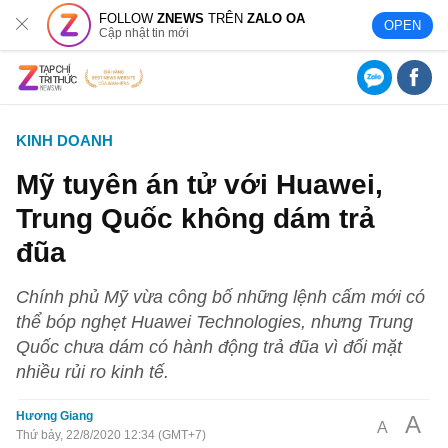
FOLLOW
ZNEWS
TRÊN
ZALO OA
OPEN
Cập nhật tin mới
KINH DOANH
Mỹ tuyên án tử với Huawei,
Trung Quốc không dám trả
đũa
Chính phủ Mỹ vừa công bố những lệnh cấm mới có
thể bóp nghẹt Huawei Technologies, nhưng Trung
Quốc chưa dám có hành động trả đũa vì đối mặt
nhiều rủi ro kinh tế.
Hương Giang
A
A
Thứ bảy, 22/8/2020 12:34 (GMT+7)