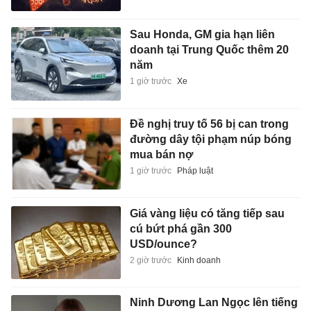
Sau Honda, GM gia hạn liên
doanh tại Trung Quốc thêm 20
năm
1 giờ trước
Xe
Đề nghị truy tố 56 bị can trong
đường dây tội phạm núp bóng
mua bán nợ
1 giờ trước
Pháp luật
Giá vàng liệu có tăng tiếp sau
cú bứt phá gần 300
USD/ounce?
2 giờ trước
Kinh doanh
Ninh Dương Lan Ngọc lên tiếng