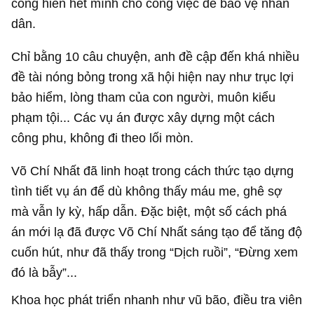
cống hiến hết mình cho công việc để bảo vệ nhân
dân.
Chỉ bằng 10 câu chuyện, anh đề cập đến khá nhiều
đề tài nóng bỏng trong xã hội hiện nay như trục lợi
bảo hiểm, lòng tham của con người, muôn kiểu
phạm tội... Các vụ án được xây dựng một cách
công phu, không đi theo lối mòn.
Võ Chí Nhất đã linh hoạt trong cách thức tạo dựng
tình tiết vụ án để dù không thấy máu me, ghê sợ
mà vẫn ly kỳ, hấp dẫn. Đặc biệt, một số cách phá
án mới lạ đã được Võ Chí Nhất sáng tạo để tăng độ
cuốn hút, như đã thấy trong “Dịch ruồi”, “Đừng xem
đó là bẫy”...
Khoa học phát triển nhanh như vũ bão, điều tra viên