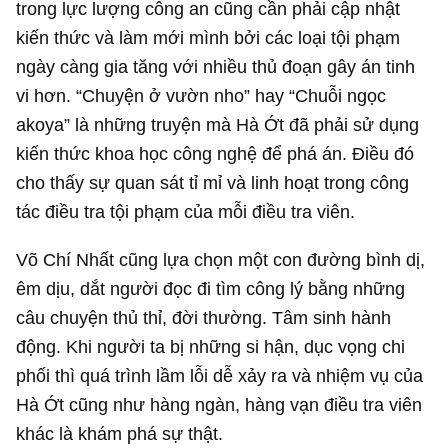
trong lực lượng công an cũng cần phải cập nhật
kiến thức và làm mới mình bởi các loại tội phạm
ngày càng gia tăng với nhiều thủ đoạn gây án tinh
vi hơn. “Chuyện ở vườn nho” hay “Chuỗi ngọc
akoya” là những truyện mà Hà Ớt đã phải sử dụng
kiến thức khoa học công nghệ để phá án. Điều đó
cho thấy sự quan sát tỉ mỉ và linh hoạt trong công
tác điều tra tội phạm của mỗi điều tra viên.
Võ Chí Nhất cũng lựa chọn một con đường bình dị,
êm dịu, dắt người đọc đi tìm công lý bằng những
câu chuyện thủ thỉ, đời thường. Tâm sinh hành
động. Khi người ta bị những si hận, dục vọng chi
phối thì quá trình lầm lỗi dễ xảy ra và nhiệm vụ của
Hà Ớt cũng như hàng ngàn, hàng vạn điều tra viên
khác là khám phá sự thật.