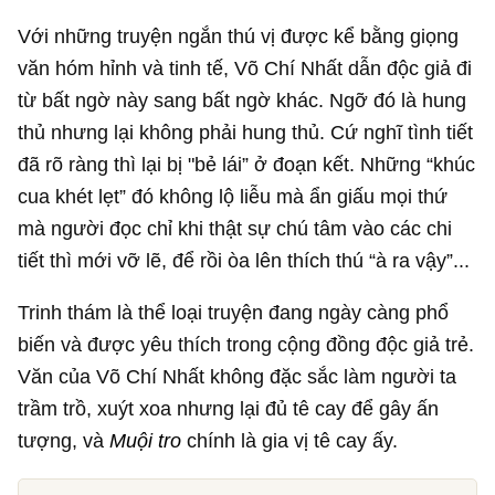
Với những truyện ngắn thú vị được kể bằng giọng
văn hóm hỉnh và tinh tế, Võ Chí Nhất dẫn độc giả đi
từ bất ngờ này sang bất ngờ khác. Ngỡ đó là hung
thủ nhưng lại không phải hung thủ. Cứ nghĩ tình tiết
đã rõ ràng thì lại bị "bẻ lái” ở đoạn kết. Những “khúc
cua khét lẹt” đó không lộ liễu mà ẩn giấu mọi thứ
mà người đọc chỉ khi thật sự chú tâm vào các chi
tiết thì mới vỡ lẽ, để rồi òa lên thích thú “à ra vậy”...
Trinh thám là thể loại truyện đang ngày càng phổ
biến và được yêu thích trong cộng đồng độc giả trẻ.
Văn của Võ Chí Nhất không đặc sắc làm người ta
trầm trồ, xuýt xoa nhưng lại đủ tê cay để gây ấn
tượng, và
Muội tro
chính là gia vị tê cay ấy.