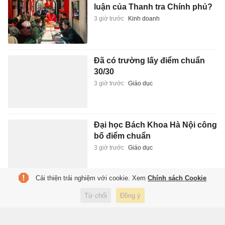
luận của Thanh tra Chính phủ?
3 giờ trước
Kinh doanh
Đã có trường lấy điểm chuẩn
30/30
3 giờ trước
Giáo dục
Đại học Bách Khoa Hà Nội công
bố điểm chuẩn
3 giờ trước
Giáo dục
Cải thiện trải nghiệm với cookie. Xem
Chính sách Cookie
Cao Bằng lại xảy ra động đất,
Từ chối
Đồng ý
người dân cảm nhận rõ rung lắc
3 giờ trước
Xã hội