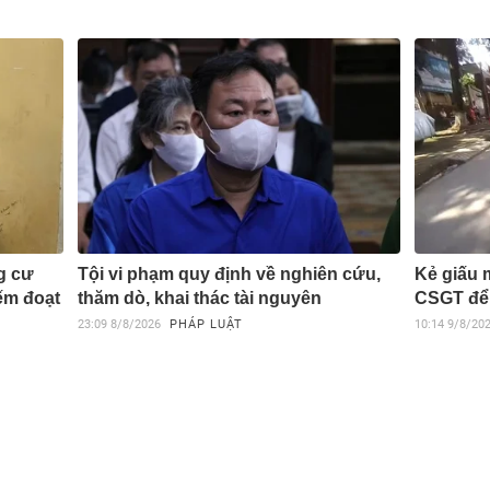
g cư
Tội vi phạm quy định về nghiên cứu,
Kẻ giấu 
iếm đoạt
thăm dò, khai thác tài nguyên
CSGT để 
23:09
8/8/2026
PHÁP LUẬT
10:14
9/8/20