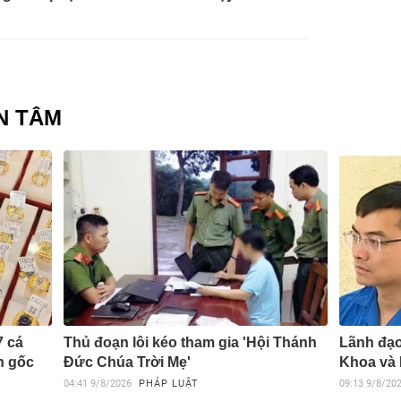
N TÂM
7 cá
Thủ đoạn lôi kéo tham gia 'Hội Thánh
Lãnh đạo
n gốc
Đức Chúa Trời Mẹ'
Khoa và
04:41
9/8/2026
PHÁP LUẬT
09:13
9/8/20