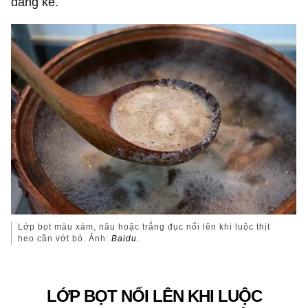
đáng kể.
Lớp bọt màu xám, nâu hoặc trắng đục nổi lên khi luộc thịt
heo cần vớt bỏ. Ảnh:
Baidu.
LỚP BỌT NỔI LÊN KHI LUỘC