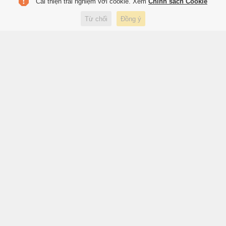
Cải thiện trải nghiệm với cookie. Xem
Chính sách Cookie
Gần 60 năm đi tìm cha sau bức
ảnh 'Vụ hành quyết tại Sài Gòn'
Từ chối
Đồng ý
1 giờ trước
Đời sống
Tôi xếp hàng ngồi xuồng ba lá ở
cồn du lịch đang 'hot' nhất miền
Tây
2 giờ trước
Du lịch
Loài hoa chỉ nở 20 ngày nhưng
mang về nguồn thu 1,3 tỷ
USD/năm
2 giờ trước
Thế giới
Infantino nhận sai nhưng vẫn
né trách nhiệm
2 giờ trước
Thể thao