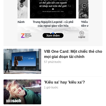
ên Legend - cà phê
‘Hiểu hết về tiền’: Giải mã cách
ại giao văn hóa
tiền vận hành trong nền kinh tế
VIB One Card: Một chiếc thẻ cho
mọi giai đoạn tài chính
57 phút trước
'Kiêu sa' hay 'kiêu xa'?
1 giờ trước