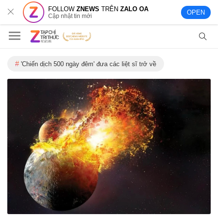
FOLLOW
ZNEWS
TRÊN
ZALO OA
OPEN
Cập nhật tin mới
'Chiến dịch 500 ngày đêm' đưa các liệt sĩ trở về