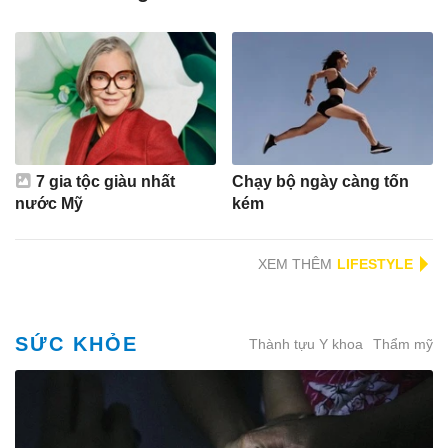
7 gia tộc giàu nhất
Chạy bộ ngày càng tốn
nước Mỹ
kém
XEM THÊM
SỨC KHỎE
Thành tựu Y khoa
Thẩm mỹ