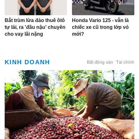
Bắt trùm lừa đảo thuê ôtô
Honda Vario 125 - vẫn là
tự lái, ra 'đầu nậu' chuyên
chiếc xe cũ trong lớp vỏ
cho vay lãi nặng
mới?
KINH DOANH
Bất động sản
Tài chính