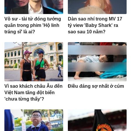
Võ sư - tài tử đóng tướng
Dàn sao nhí trong MV 17
quân trong phim 'Hộ linh
tỷ view 'Baby Shark' ra
tráng sĩ' là ai?
sao sau 10 năm?
Vì sao khách châu Âu đến
Điều đáng sợ nhất ở cúm
Việt Nam tăng đột biến
'chưa từng thấy'?