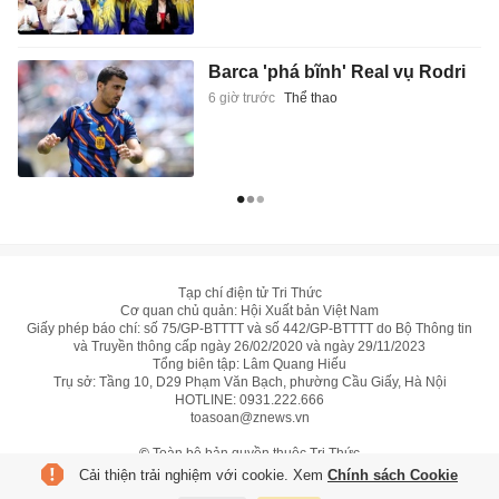
Barca 'phá bĩnh' Real vụ Rodri
6 giờ trước
Thể thao
Tạp chí điện tử Tri Thức
Cơ quan chủ quản: Hội Xuất bản Việt Nam
Giấy phép báo chí: số 75/GP-BTTTT và số 442/GP-BTTTT do Bộ Thông tin
và Truyền thông cấp ngày 26/02/2020 và ngày 29/11/2023
Tổng biên tập: Lâm Quang Hiếu
Trụ sở: Tầng 10, D29 Phạm Văn Bạch, phường Cầu Giấy, Hà Nội
HOTLINE:
0931.222.666
toasoan@znews.vn
©
Toàn bộ bản quyền thuộc Tri Thức
Cải thiện trải nghiệm với cookie. Xem
Chính sách Cookie