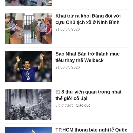
Khai trừ ra khỏi Đảng đối với
cựu Chủ tịch xã ở Ninh Bình
21:03 6/8/2026
Sao Nhật Bản trở thành mục
tiêu thay thế Welbeck
21:00 6/8/2026
8 thư viện quan trọng nhất
thế giới cổ đại
5 giờ trước
Giáo dục
TP.HCM thông báo nghỉ lễ Quốc