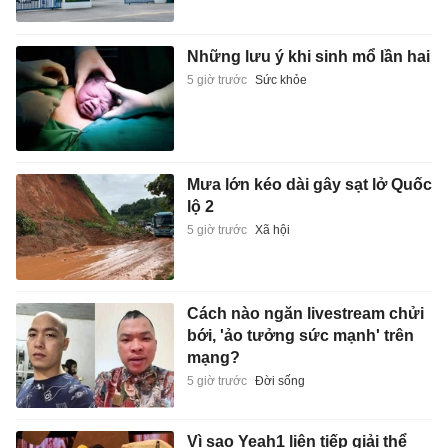
Những lưu ý khi sinh mổ lần hai
5 giờ trước
Sức khỏe
Mưa lớn kéo dài gây sạt lở Quốc
lộ 2
5 giờ trước
Xã hội
Cách nào ngăn livestream chửi
bới, 'ảo tưởng sức mạnh' trên
mạng?
5 giờ trước
Đời sống
Vì sao Yeah1 liên tiếp giải thể