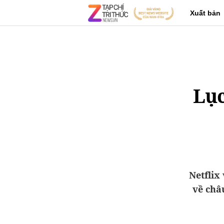
Xuất bản
Lục
Netflix
về châ