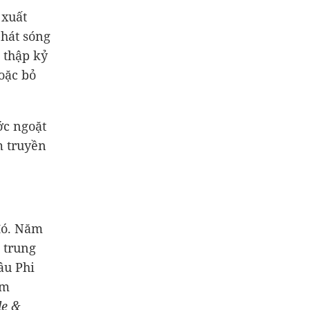
 xuất
phát sóng
 thập kỷ
oặc bỏ
ớc ngoặt
m truyền
đó. Năm
 trung
âu Phi
im
le &