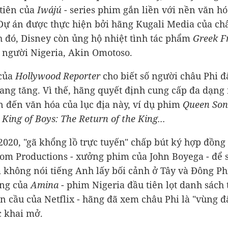
tiên của
Iwájú
- series phim gắn liền với nền văn h
Dự án được thực hiện bởi hãng Kugali Media của châ
 đó, Disney còn ủng hộ nhiệt tình tác phẩm
Greek F
 người Nigeria, Akin Omotoso.
 của
Hollywood Reporter
cho biết số người châu Phi 
đang tăng. Vì thế, hãng quyết định cung cấp đa dạng
n đến văn hóa của lục địa này, ví dụ phim
Queen So
,
King of Boys: The Return of the King...
020, "gã khổng lồ trực tuyến" chấp bút ký hợp đồng
m Productions - xưởng phim của John Boyega - để 
 không nói tiếng Anh lấy bối cảnh ở Tây và Đông Ph
ông của
Amina
- phim Nigeria đầu tiên lọt danh sách 
n cầu của Netflix - hãng đã xem châu Phi là "vùng đ
 khai mở.