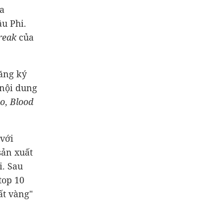
óa
u Phi.
reak
của
đăng ký
 nội dung
no
,
Blood
 với
sản xuất
i. Sau
top 10
ất vàng"