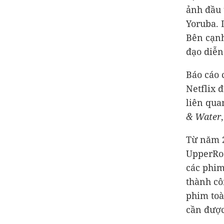
ảnh đầu 
Yoruba. 
Bên cạnh
đạo diễn
Báo cáo
Netflix 
liên qua
& Water
Từ năm 2
UpperRoo
các phim
thành c
phim toà
cần được