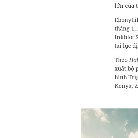
lớn của 
EbonyLif
tháng 1,
Inkblot S
tại lục 
Theo
Ho
xuất bộ
hình Tri
Kenya, 