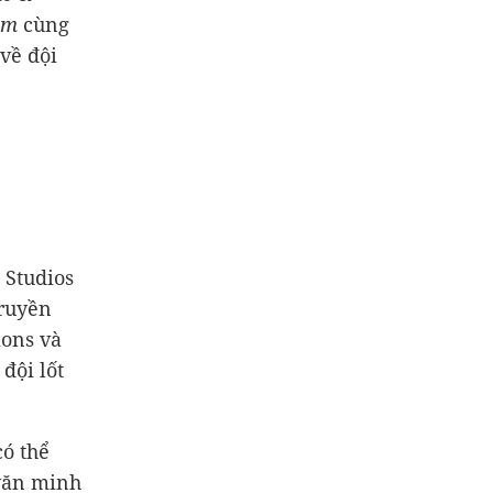
aim
cùng
về đội
 Studios
truyền
ions và
đội lốt
có thể
 văn minh