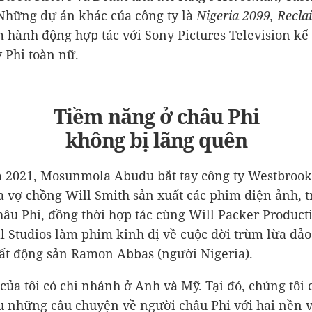
Những dự án khác của công ty là
Nigeria 2099,
Recl
m hành động hợp tác với Sony Pictures Television kể 
 Phi toàn nữ.
Tiềm năng ở châu Phi
không bị lãng quên
 2021, Mosunmola Abudu bắt tay công ty Westbrook
a vợ chồng Will Smith sản xuất các phim điện ảnh, 
hâu Phi, đồng thời hợp tác cùng Will Packer Product
l Studios làm phim kinh dị về cuộc đời trùm lừa đảo 
bất động sản Ramon Abbas (người Nigeria).
 của tôi có chi nhánh ở Anh và Mỹ. Tại đó, chúng tôi 
ệu những câu chuyện về người châu Phi với hai nền