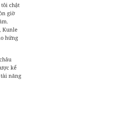
tôi chật
òn giờ
năm.
, Kunle
ào hứng
 châu
được kể
 tài năng