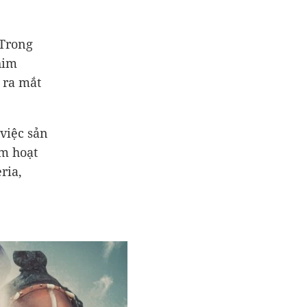
 Trong
him
​​ra mắt
việc sản
m hoạt
ria,