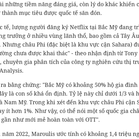
ài những tiềm năng đáng giá, còn lý do khác khiến 
ở thành mục tiêu được quốc tế săn đón.
c tế, lượng người đăng ký Netflix tại Bắc Mỹ đang trì
ăng trưởng ở nhiều vùng lãnh thổ, bao gồm cả Tây Âu
. Nhưng châu Phi (đặc biệt là khu vực cận Sahara) 
trường chưa được khai thác" - theo nhận định từ Tony
, chuyên gia phân tích của công ty nghiên cứu thị t
nalysis.
ra bằng chứng: "Bắc Mỹ có khoảng 50% hộ gia đình
đây là con số khá ổn định. Tỷ lệ này chỉ dưới 1/3 và 
à Nam Mỹ. Trong khi xét đến khu vực châu Phi cận 
ày ít hơn 1%. Như vậy, có thể nói một số quốc gia châ
 gần như mới mẻ hoàn toàn với OTT".
 năm 2022, Maroulis ước tính có khoảng 1,4 triệu n