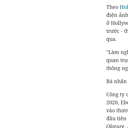
Theo
Ho
điện ảnh
ở Hollyw
trước - 
qua.
"Làm ngh
quan trọ
thông ng
Bà nhấn 
Công ty 
2020, Eb
vào thươ
đầu tiên
Oloture
,