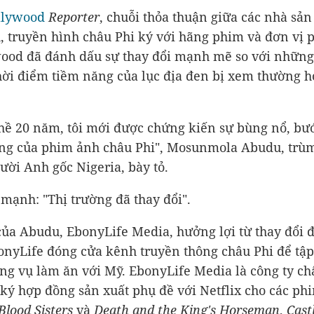
llywood
Reporter
, chuỗi thỏa thuận giữa các nhà sản
, truyền hình châu Phi ký với hãng phim và đơn vị 
ood đã đánh dấu sự thay đổi mạnh mẽ so với những
thời điểm tiềm năng của lục địa đen bị xem thường h
ề 20 năm, tôi mới được chứng kiến sự bùng nổ, bư
ng của phim ảnh châu Phi", Mosunmola Abudu, trù
ười Anh gốc Nigeria, bày tỏ.
mạnh: "Thị trường đã thay đổi".
của Abudu, EbonyLife Media, hưởng lợi từ thay đổi 
onyLife đóng cửa kênh truyền thông châu Phi để tập
ng vụ làm ăn với Mỹ. EbonyLife Media là công ty ch
 ký hợp đồng sản xuất phụ đề với Netflix cho các ph
Blood Sisters
và
Death and the King's Horseman
,
Cast