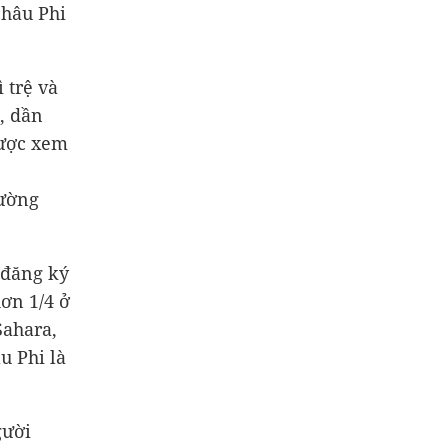
châu Phi
 trệ và
, dần
được xem
rường
 đăng ký
hơn 1/4 ở
Sahara,
u Phi là
gười