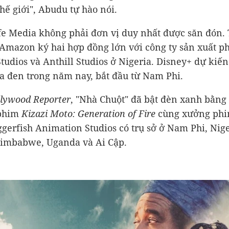
thế giới", Abudu tự hào nói.
e Media không phải đơn vị duy nhất được săn đón.
 Amazon ký hai hợp đồng lớn với công ty sản xuất p
tudios và Anthill Studios ở Nigeria. Disney+ dự kiến 
địa đen trong năm nay, bắt đầu từ Nam Phi.
llywood
Reporter
, "Nhà Chuột" đã bật đèn xanh bằng 
 phim
Kizazi Moto: Generation of Fire
cùng xưởng phi
ggerfish Animation Studios có trụ sở ở Nam Phi, Nige
Zimbabwe, Uganda và Ai Cập.