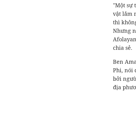
"Một sự 
vật lắm 
thì khôn
Nhưng nă
Afolayan
chia sẻ.
Ben Amad
Phi, nói
bởi ngườ
địa phươ