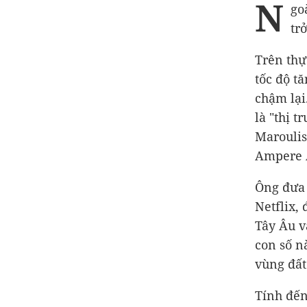
N
go
tr
Trên thự
tốc độ t
chậm lại
là "thị 
Maroulis
Ampere A
Ông đưa 
Netflix, 
Tây Âu v
con số n
vùng đất
Tính đến