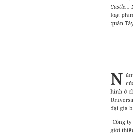
Castle...
loạt phi
quân Tây
N
ăm
củ
hình ở c
Universa
đại gia 
"Công ty
giới thi