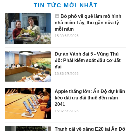
TIN TỨC MỚI NHẤT
Bỏ phố về quê làm mô hình
nhà miền Tây, thu gần nửa tỷ
mỗi năm
15:39 6/8/2026
Dự án Vành đai 5 - Vùng Thủ
đô: Phải kiểm soát đầu cơ đất
đai
15:36 6/8/2026
Apple thắng lớn: Ấn Độ dự kiến
kéo dài ưu đãi thuế đến năm
2041
15:32 6/8/2026
Tranh cãi về xăng E20 tại Ấn Độ