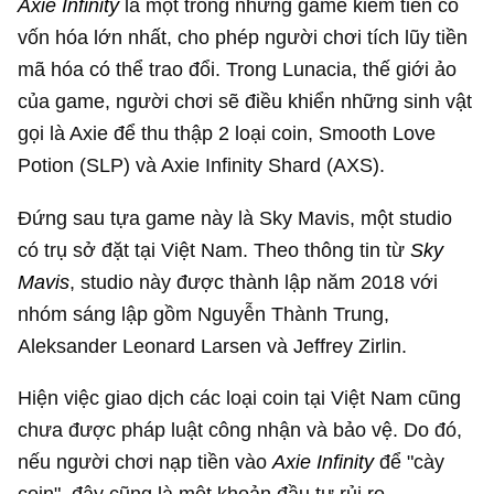
Axie Infinity
là một trong những game kiếm tiền có
vốn hóa lớn nhất, cho phép người chơi tích lũy tiền
mã hóa có thể trao đổi. Trong Lunacia, thế giới ảo
của game, người chơi sẽ điều khiển những sinh vật
gọi là Axie để thu thập 2 loại coin, Smooth Love
Potion (SLP) và Axie Infinity Shard (AXS).
Đứng sau tựa game này là Sky Mavis, một studio
có trụ sở đặt tại Việt Nam. Theo thông tin từ
Sky
Mavis
, studio này được thành lập năm 2018 với
nhóm sáng lập gồm Nguyễn Thành Trung,
Aleksander Leonard Larsen và Jeffrey Zirlin.
Hiện việc giao dịch các loại coin tại Việt Nam cũng
chưa được pháp luật công nhận và bảo vệ. Do đó,
nếu người chơi nạp tiền vào
Axie Infinity
để "cày
coin", đây cũng là một khoản đầu tư rủi ro.