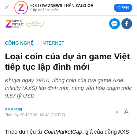
FOLLOW
ZNEWS
TRÊN
ZALO OA
OPEN
Cập nhật tin mới
CÔNG NGHỆ
INTERNET
Loại coin của dự án game Việt
tiếp tục lập đỉnh mới
Khuya ngày 29/10, đồng coin của tựa game Axie
Infinity (AXS) lập đỉnh mới, nâng vốn hóa chạm mốc
9,67 tỷ USD.
An Khang
A
A
Thứ bảy, 30/10/2021 08:48 (GMT+7)
Theo dữ liệu từ
CoinMarketCap
, giá của đồng AXS