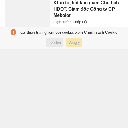
Khởi tố, bắt tạm giam Chủ tịch
HĐQT, Giám đốc Công ty CP
Mekolor
3 giờ trước
Pháp luật
Cải thiện trải nghiệm với cookie. Xem
Chính sách Cookie
5 thư viện đông khách du lịch
Từ chối
Đồng ý
nhất thế giới
3 giờ trước
Du lịch
Tổng Bí thư, Chủ tịch nước sắp
thăm cấp Nhà nước Australia,
New Zealand
3 giờ trước
Xã hội
HLV Kim nói đùa: Hòa
Singapore vì hôm ấy tôi mặc áo
trắng