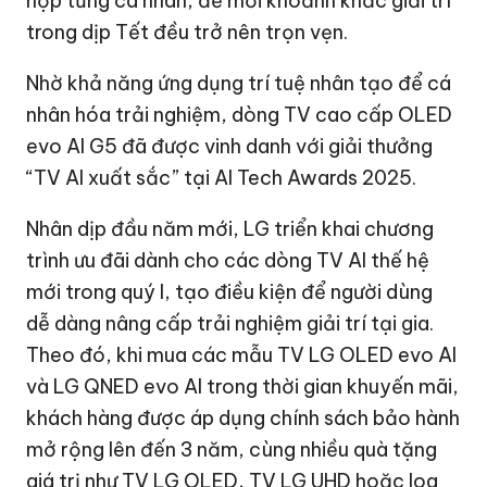
hợp từng cá nhân, để mỗi khoảnh khắc giải trí
trong dịp Tết đều trở nên trọn vẹn.
Nhờ khả năng ứng dụng trí tuệ nhân tạo để cá
nhân hóa trải nghiệm, dòng TV cao cấp OLED
evo AI G5 đã được vinh danh với giải thưởng
“TV AI xuất sắc” tại AI Tech Awards 2025.
Nhân dịp đầu năm mới, LG triển khai chương
trình ưu đãi dành cho các dòng TV AI thế hệ
mới trong quý I, tạo điều kiện để người dùng
dễ dàng nâng cấp trải nghiệm giải trí tại gia.
Theo đó, khi mua các mẫu TV LG OLED evo AI
và LG QNED evo AI trong thời gian khuyến mãi,
khách hàng được áp dụng chính sách bảo hành
mở rộng lên đến 3 năm, cùng nhiều quà tặng
giá trị như TV LG OLED, TV LG UHD hoặc loa