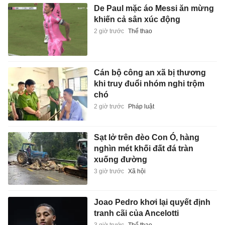
De Paul mặc áo Messi ăn mừng
khiến cả sân xúc động
2 giờ trước
Thể thao
Cán bộ công an xã bị thương
khi truy đuổi nhóm nghi trộm
chó
2 giờ trước
Pháp luật
Sạt lở trên đèo Con Ó, hàng
nghìn mét khối đất đá tràn
xuống đường
3 giờ trước
Xã hội
Joao Pedro khơi lại quyết định
tranh cãi của Ancelotti
3 giờ trước
Thể thao