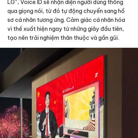
LG”, Voice ID sẽ nhận diện người dùng thông
qua giọng nói, từ đó tự động chuyển sang hồ
sơ cá nhân tương ứng. Cảm giác cá nhân hóa
vì thế xuất hiện ngay từ những giây đầu tiên,
tạo nên trải nghiệm thân thuộc và gần gũi.