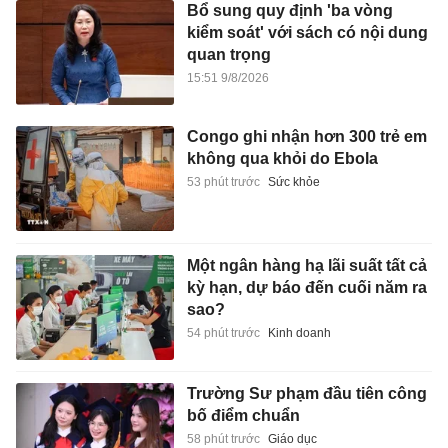
Bổ sung quy định 'ba vòng
kiểm soát' với sách có nội dung
quan trọng
15:51 9/8/2026
Congo ghi nhận hơn 300 trẻ em
không qua khỏi do Ebola
53 phút trước
Sức khỏe
Một ngân hàng hạ lãi suất tất cả
kỳ hạn, dự báo đến cuối năm ra
sao?
54 phút trước
Kinh doanh
Trường Sư phạm đầu tiên công
bố điểm chuẩn
58 phút trước
Giáo dục