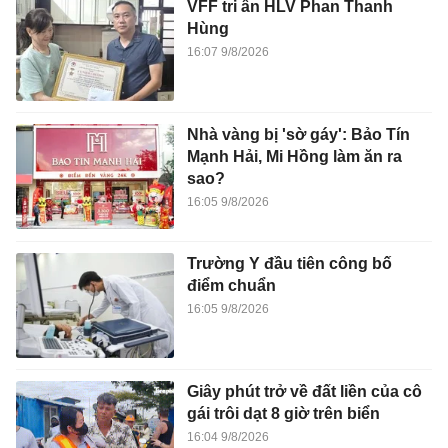
VFF tri ân HLV Phan Thanh
Hùng
16:07 9/8/2026
Nhà vàng bị 'sờ gáy': Bảo Tín
Mạnh Hải, Mi Hồng làm ăn ra
sao?
16:05 9/8/2026
Trường Y đầu tiên công bố
điểm chuẩn
16:05 9/8/2026
Giây phút trở về đất liền của cô
gái trôi dạt 8 giờ trên biển
16:04 9/8/2026