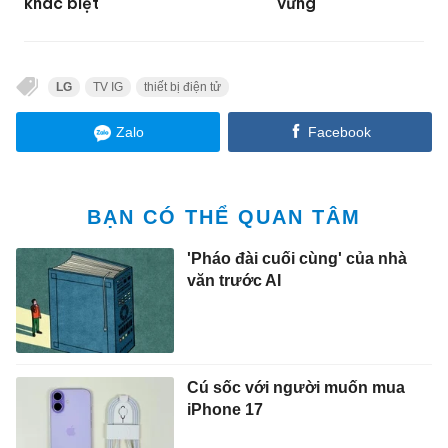
khác biệt
vững
LG
TV IG
thiết bị điện tử
Zalo
Facebook
BẠN CÓ THỂ QUAN TÂM
'Pháo đài cuối cùng' của nhà
văn trước AI
Cú sốc với người muốn mua
iPhone 17