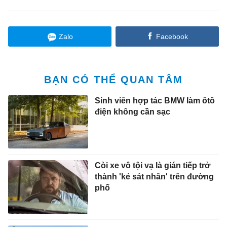
Zalo
Facebook
BẠN CÓ THỂ QUAN TÂM
Sinh viên hợp tác BMW làm ôtô
điện không cần sạc
Còi xe vô tội vạ là gián tiếp trở
thành 'kẻ sát nhân' trên đường
phố