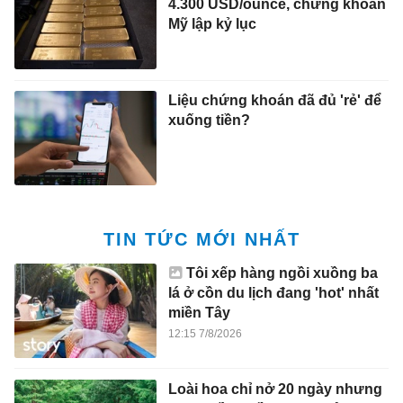
4.300 USD/ounce, chứng khoán
Mỹ lập kỷ lục
Liệu chứng khoán đã đủ 'rẻ' để
xuống tiền?
TIN TỨC MỚI NHẤT
Tôi xếp hàng ngồi xuồng ba
lá ở cồn du lịch đang 'hot' nhất
miền Tây
12:15 7/8/2026
Loài hoa chỉ nở 20 ngày nhưng