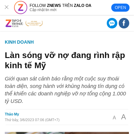
FOLLOW
ZNEWS
TRÊN
ZALO OA
OPEN
Cập nhật tin mới
KINH DOANH
Làn sóng vỡ nợ đang rình rập
kinh tế Mỹ
Giới quan sát cảnh báo rằng một cuộc suy thoái
toàn diện, song hành với khủng hoảng tín dụng có
thể khiến các doanh nghiệp vỡ nợ tổng cộng 1.000
tỷ USD.
Thảo My
A
A
Thứ bảy, 3/6/2023 07:06 (GMT+7)