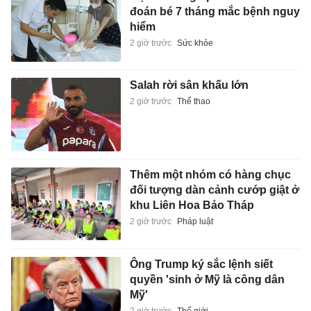
đoán bé 7 tháng mắc bệnh nguy
hiểm
2 giờ trước
Sức khỏe
Salah rời sân khấu lớn
2 giờ trước
Thể thao
Thêm một nhóm có hàng chục
đối tượng dàn cảnh cướp giật ở
khu Liên Hoa Bảo Tháp
2 giờ trước
Pháp luật
Ông Trump ký sắc lệnh siết
quyền 'sinh ở Mỹ là công dân
Mỹ'
2 giờ trước
Thế giới