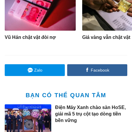
Vũ Hán chật vật đòi nợ
Giá vàng vẫn chật vật
Zalo
Facebook
BẠN CÓ THỂ QUAN TÂM
Điện Máy Xanh chào sàn HoSE,
giải mã 5 trụ cột tạo dòng tiền
bền vững