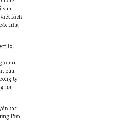
 phòng
i sản
viết kịch
 các nhà
tflix,
ng năm
ận của
công ty
g lợi
yền tác
dụng làm