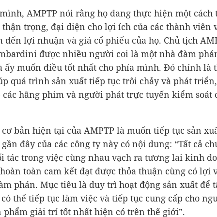
mình, AMPTP nói rằng họ đang thực hiện một cách 
 thận trọng, đại diện cho lợi ích của các thành viên 
 đến lợi nhuận và giá cổ phiếu của họ. Chủ tịch A
mbardini được nhiều người coi là một nhà đàm phá
à ấy muốn điều tốt nhất cho phía mình. Đó chính là 
p quá trình sản xuất tiếp tục trôi chảy và phát triển
p các hãng phim và người phát trực tuyến kiểm soát 
 cơ bản hiện tại của AMPTP là muốn tiếp tục sản xuấ
 gần đây của các công ty này có nội dung: “Tất cả ch
ối tác trong việc cùng nhau vạch ra tương lai kinh d
hoàn toàn cam kết đạt được thỏa thuận cùng có lợi 
đàm phán. Mục tiêu là duy trì hoạt động sản xuất để t
có thể tiếp tục làm việc và tiếp tục cung cấp cho ngư
phẩm giải trí tốt nhất hiện có trên thế giới”.