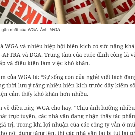
ệc gần nhất của WGA. Ảnh:
WGA
.
là WGA và nhiều hiệp hội biên kịch có sức nặng khá
AFTRA và DGA. Trung tâm của cuộc đình công là v
ấp và điều kiện làm việc khó khăn.
m của WGA là: “Sự sống còn của nghề viết lách đan
ng thời lưu ý rằng nhiều biên kịch trước đây kiếm số
ện cảm thấy khó khăn hơn nhiều.
ch về điều này, WGA cho hay: “Chịu ảnh hưởng nhiều
át trực tuyến, các nhà văn đang nhận thấy tác phẩ
giá trị. Trong khi lợi nhuận của các công ty vẫn ở m
cho nội dung tăng lên, thì các nhà văn lại bị tụt lại p