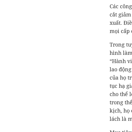
Các công
cắt giảm
xuất. Đi
mọi cấp 
Trong tu
hình làm
“Hành vi
lao động
của họ t
tục hạ g
cho thể 
trong thể
kịch, họ
lách là 