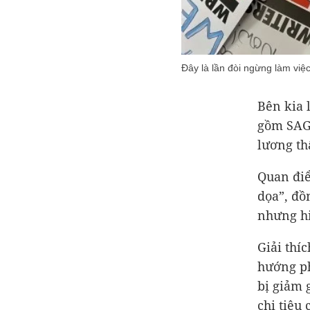
Đây là lần đòi ngừng làm vi
Bên kia 
gồm SAG-
lương th
Quan điể
dọa”, đồ
nhưng hi
Giải thí
hướng ph
bị giảm 
chi tiêu 