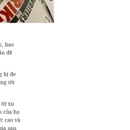
c, bao
ấn đề
g bị đe
ng tốt
 từ xu
m của họ
ức cao và
hía sau.