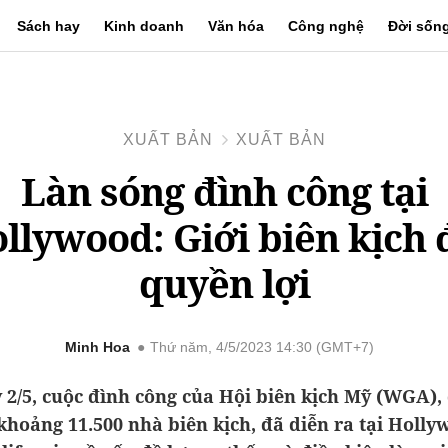
Sách hay
Kinh doanh
Văn hóa
Công nghệ
Đời sốn
XUẤT BẢN
XUẤT BẢN
Làn sóng đình công tại
llywood: Giới biên kịch 
quyền lợi
Minh Hoa
Thứ năm, 4/5/2023 14:30 (GMT+7)
 2/5, cuộc đình công của Hội biên kịch Mỹ (WGA), 
khoảng 11.500 nhà biên kịch, đã diễn ra tại Holly