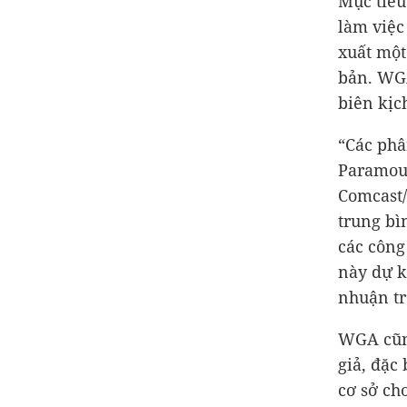
Mục tiêu
làm việc
xuất một
bản. WGA
biên kịc
“Các phâ
Paramoun
Comcast/
trung bì
các công
này dự ki
nhuận tr
WGA cũng
giả, đặc
cơ sở ch