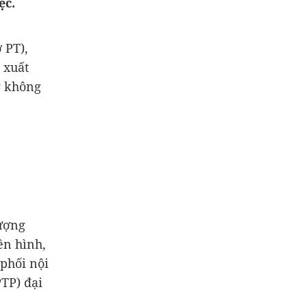
ệc.
 PT),
 xuất
g không
tượng
ền hình,
phối nội
TP) đại