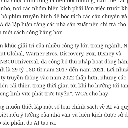
 của cuộc đình công là tiền bồi thường, hạn chế các
 nhỏ, nơi các nhóm biên kịch phải làm việc trước kh
 bộ phim truyền hình để bóc tách các câu chuyện và 
 đã lập luận rằng các nhà sản xuất nên chi trả cho
h một cách công bằng hơn.
n khúc giải trí của nhiều công ty lớn trong ngành, Ne
t Global, Warner Bros. Discovery, Fox, Disney và
NBCUUniversal, đã công bố thu nhập hoạt động hà
nh là
29 tỷ USD
từ năm 2017 đến năm 2021. Lợi nhu
 ty truyền thông vào năm 2022 thấp hơn, nhưng các 
ến cải thiện trong thời gian tới khi họ hướng tới tăn
ong lĩnh vực phát trực tuyến”, WGA cho hay.
 muốn thiết lập một số loại chính sách về AI và qu
 biệt nếu ý tưởng của nhà văn và biên kịch được sử 
o tác phẩm do AI tạo ra.