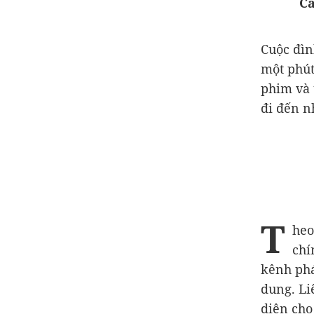
Ca
Cuộc đìn
một phút
phim và 
đi đến nh
T
heo
chí
kênh phá
dung. Li
diện cho