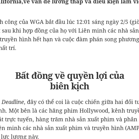
lifornia,về vấn đề lương thấp và điều kiện làm vi
h công của WGA bắt đầu lúc 12:01 sáng ngày 2/5 (giờ
 sau khi hợp đồng của họ với Liên minh các nhà sản
truyền hình hết hạn và cuộc đàm phán song phươn
ất trí.
Bất đồng về quyền lợi của
biên kịch
Deadline
, đây có thể coi là cuộc chiến giữa hai đối 
nh. Một bên là các hãng phim Hollywood, kênh truy
t trực tuyến, hàng trăm nhà sản xuất phim và phân 
ên minh các nhà sản xuất phim và truyền hình (AMP
 lực lượng này.