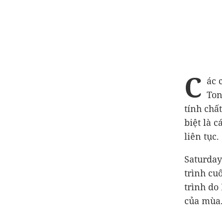
C
ác 
Ton
tính chấ
biệt là 
liên tục.
Saturday
trình cu
trình do
của mùa