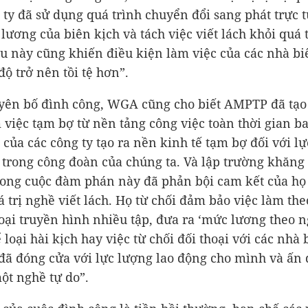
 ty đã sử dụng quá trình chuyển đổi sang phát trực 
 lương của biên kịch và tách việc viết lách khỏi quá 
ều này cũng khiến điều kiện làm việc của các nhà bi
độ trở nên tồi tệ hơn”.
yên bố đình công, WGA cũng cho biết AMPTP đã tạo
 việc tạm bợ từ nền tảng công việc toàn thời gian b
 của các công ty tạo ra nền kinh tế tạm bợ đối với l
 trong công đoàn của chúng ta. Và lập trường khăng
rong cuộc đàm phán này đã phản bội cam kết của họ 
iá trị nghề viết lách. Họ từ chối đảm bảo việc làm th
loại truyền hình nhiều tập, đưa ra ‘mức lương theo n
 loại hài kịch hay việc từ chối đối thoại với các nhà 
 đã đóng cửa với lực lượng lao động cho mình và ấn 
một nghề tự do”.