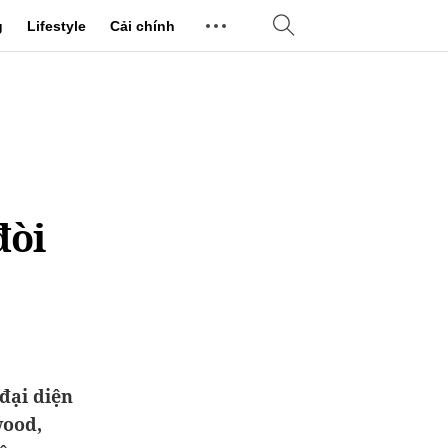
g
Lifestyle
Cải chính
đòi
đại diện
wood,