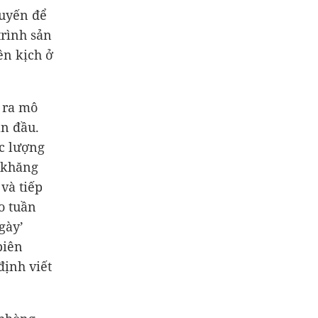
tuyến để
trình sản
ên kịch ở
 ra mô
an đầu.
ực lượng
 khăng
và tiếp
eo tuần
gày’
biên
định viết