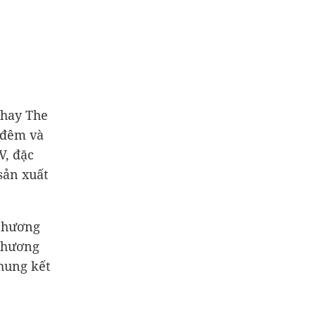
 hay The
 đêm và
V, đặc
 sản xuất
 chương
 chương
hung kết