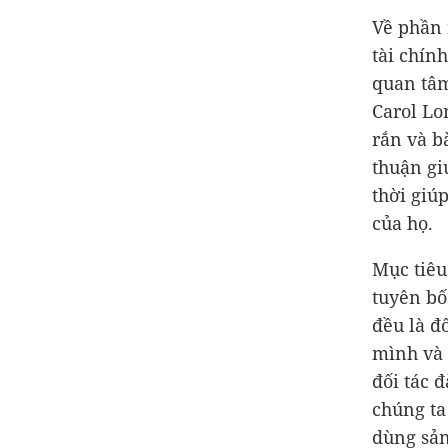
Về phần 
tài chính
quan tâm
Carol Lo
rắn và b
thuận giú
thời giú
của họ.
Mục tiêu
tuyên bố
đều là đ
mình và 
đối tác 
chúng ta 
dùng sản 