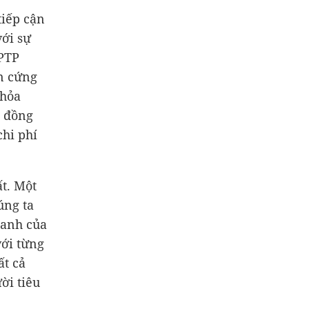
tiếp cận
với sự
MPTP
n cứng
thỏa
, đồng
chi phí
t. Một
úng ta
oanh của
với từng
ất cả
ời tiêu