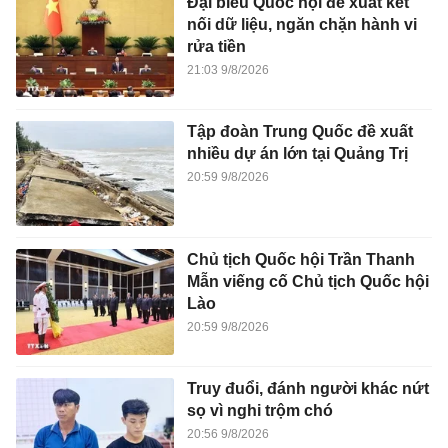
Đại biểu Quốc hội đề xuất kết
nối dữ liệu, ngăn chặn hành vi
rửa tiền
21:03 9/8/2026
Tập đoàn Trung Quốc đề xuất
nhiều dự án lớn tại Quảng Trị
20:59 9/8/2026
Chủ tịch Quốc hội Trần Thanh
Mẫn viếng cố Chủ tịch Quốc hội
Lào
20:59 9/8/2026
Truy đuổi, đánh người khác nứt
sọ vì nghi trộm chó
20:56 9/8/2026