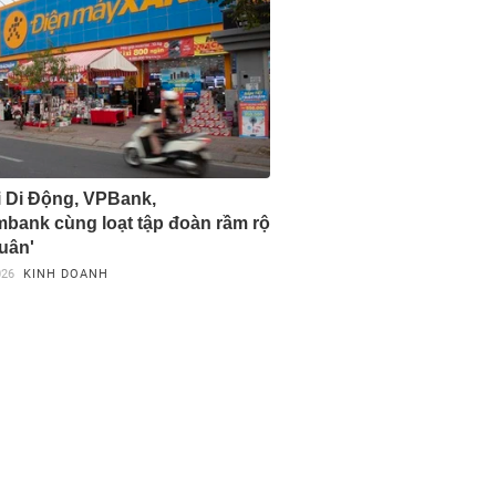
i Di Động, VPBank,
bank cùng loạt tập đoàn rầm rộ
uân'
026
KINH DOANH