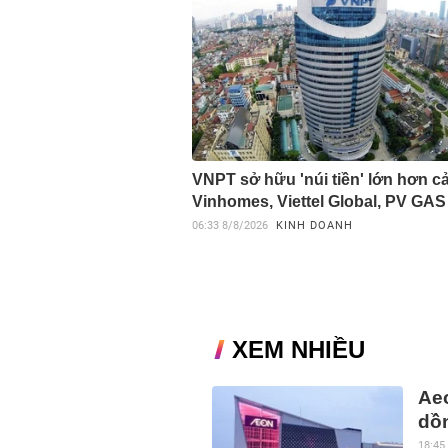
VNPT sở hữu 'núi tiền' lớn hơn c
Vinhomes, Viettel Global, PV GAS
06:33
8/8/2026
KINH DOANH
XEM NHIỀU
Aeo
dồn
18:45