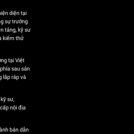
iện diện tại
ng sự trưởng
n tảng, kỹ sư
và kiểm thử
ng tại Việt
 phía sau sản
 lắp ráp và
kỹ sư,
cấp nội địa
gành bán dẫn