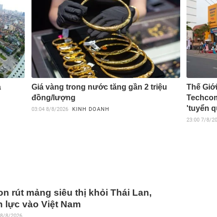
ả
Giá vàng trong nước tăng gần 2 triệu
Thế Giớ
đồng/lượng
Techcom
'tuyển q
03:04
8/8/2026
KINH DOANH
23:00
7/8/2
n rút mảng siêu thị khỏi Thái Lan,
 lực vào Việt Nam
 8/8/2026