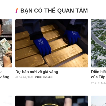
BẠN CÓ THỂ QUAN TÂM
oa
Dự báo mới về giá vàng
Diễn biế
 đăng
của Tập
01:16
8/8/2026
KINH DOANH
07:21
8/8/2