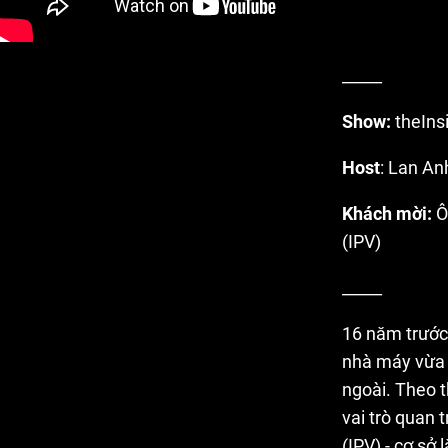
_____
Show:
theIns
Host
: Lan An
Khách mời:
Ô
(IPV)
_____
16 năm trước
nhà máy vừa đ
ngoài. Theo t
vai trò quan 
(IPV) - cơ sở 