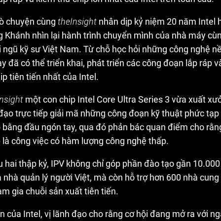
rò chuyện cùng
theInsight
nhân dịp kỷ niệm 20 năm Intel h
g Khánh nhìn lại hành trình chuyển mình của nhà máy cù
i ngũ kỹ sư Việt Nam. Từ chỗ học hỏi những công nghệ nề
y đã có thể triển khai, phát triển các công đoạn lắp ráp 
p tiên tiến nhất của Intel.
Insight
một con chip Intel Core Ultra Series 3 vừa xuất xưở
đạo trực tiếp giải mã những công đoạn kỹ thuật phức tạp
 bằng đầu ngón tay, qua đó phản bác quan điểm cho rằng
 là công việc có hàm lượng công nghệ thấp.
 hai thập kỷ, IPV không chỉ góp phần đào tạo gần 10.000 
 nhà quản lý người Việt, mà còn hỗ trợ hơn 600 nhà cung 
m gia chuỗi sản xuất tiên tiến.
 của Intel, vị lãnh đạo cho rằng cơ hội đang mở ra với n