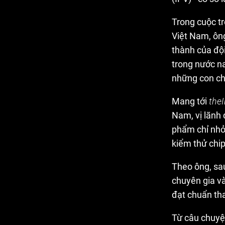
Trong cuộc t
Việt Nam, ôn
thành của độ
trong nước na
những con chi
Mang tới
the
Nam, vị lãnh 
phẩm chỉ nhỏ
kiểm thử chip
Theo ông, sau
chuyên gia và
đạt chuẩn tha
Từ câu chuyện