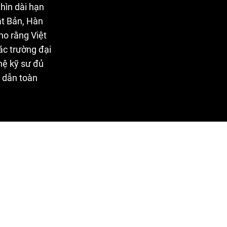
hìn dài hạn
ật Bản, Hàn
ho rằng Việt
ác trường đại
hệ kỹ sư đủ
n dẫn toàn