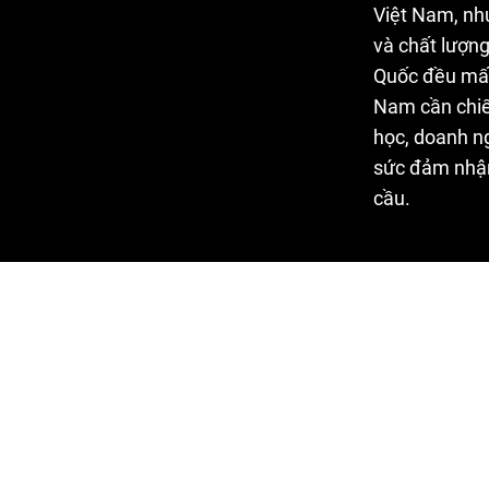
Việt Nam, như
và chất lượn
Quốc đều mất
Nam cần chiến
học, doanh n
sức đảm nhận 
cầu.