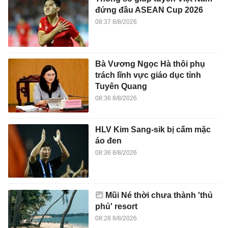
đứng đầu ASEAN Cup 2026
08:37 8/8/2026
Bà Vương Ngọc Hà thôi phụ
trách lĩnh vực giáo dục tỉnh
Tuyên Quang
08:36 8/8/2026
HLV Kim Sang-sik bị cấm mặc
áo đen
08:36 8/8/2026
Mũi Né thời chưa thành 'thủ
phủ' resort
08:28 8/8/2026