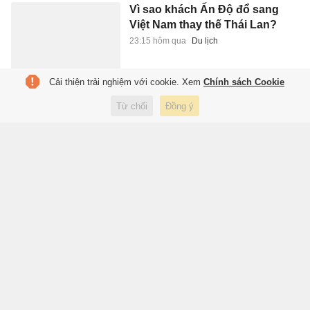
Vì sao khách Ấn Độ đổ sang
Việt Nam thay thế Thái Lan?
23:15 hôm qua
Du lịch
Cải thiện trải nghiệm với cookie. Xem
Chính sách Cookie
Tội tổ chức sử dụng trái phép
Từ chối
Đồng ý
chất ma túy
23:09 hôm qua
Pháp luật
Araujo tới Liverpool
23:06 hôm qua
Thể thao
Tuấn Cry sau cơn sốt 'Bắc
Bling'
23:05 hôm qua
Giải trí