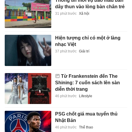
Thông tin mới vụ bảo mẫu bắn
dây thun vào lòng bàn chân trẻ
31 phút trước
Xã hội
Hiện tượng chỉ có một ở làng
nhạc Việt
37 phút trước
Giải trí
Từ Frankenstein đến The
Shining: 7 cuốn sách lên sàn
diễn thời trang
46 phút trước
Lifestyle
PSG chốt giá mua tuyển thủ
Nhật Bản
46 phút trước
Thể thao