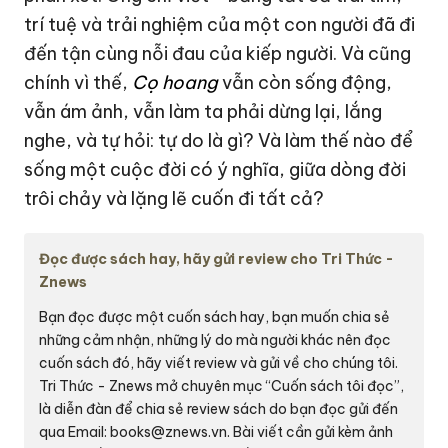
trí tuệ và trải nghiệm của một con người đã đi
đến tận cùng nỗi đau của kiếp người. Và cũng
chính vì thế,
Cọ hoang
vẫn còn sống động,
vẫn ám ảnh, vẫn làm ta phải dừng lại, lắng
nghe, và tự hỏi: tự do là gì? Và làm thế nào để
sống một cuộc đời có ý nghĩa, giữa dòng đời
trôi chảy và lặng lẽ cuốn đi tất cả?
Đọc được sách hay, hãy gửi review cho Tri Thức -
Znews
Bạn đọc được một cuốn sách hay, bạn muốn chia sẻ
những cảm nhận, những lý do mà người khác nên đọc
cuốn sách đó, hãy viết review và gửi về cho chúng tôi.
Tri Thức - Znews mở chuyên mục “Cuốn sách tôi đọc”,
là diễn đàn để chia sẻ review sách do bạn đọc gửi đến
qua Email:
books@znews.vn.
Bài viết cần gửi kèm ảnh