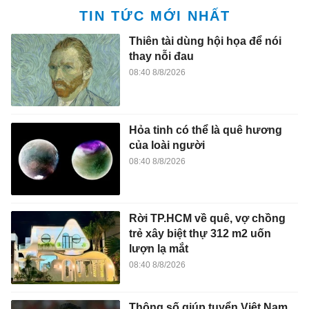
TIN TỨC MỚI NHẤT
Thiên tài dùng hội họa để nói
thay nỗi đau
08:40 8/8/2026
Hỏa tinh có thể là quê hương
của loài người
08:40 8/8/2026
Rời TP.HCM về quê, vợ chồng
trẻ xây biệt thự 312 m2 uốn
lượn lạ mắt
08:40 8/8/2026
Thông số giúp tuyển Việt Nam