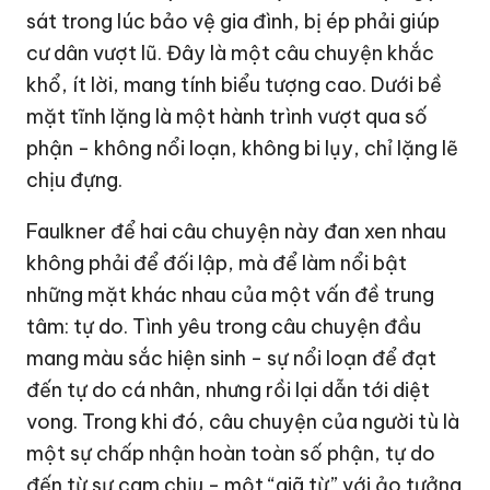
sát trong lúc bảo vệ gia đình, bị ép phải giúp
cư dân vượt lũ. Đây là một câu chuyện khắc
khổ, ít lời, mang tính biểu tượng cao. Dưới bề
mặt tĩnh lặng là một hành trình vượt qua số
phận - không nổi loạn, không bi lụy, chỉ lặng lẽ
chịu đựng.
Faulkner để hai câu chuyện này đan xen nhau
không phải để đối lập, mà để làm nổi bật
những mặt khác nhau của một vấn đề trung
tâm: tự do. Tình yêu trong câu chuyện đầu
mang màu sắc hiện sinh - sự nổi loạn để đạt
đến tự do cá nhân, nhưng rồi lại dẫn tới diệt
vong. Trong khi đó, câu chuyện của người tù là
một sự chấp nhận hoàn toàn số phận, tự do
đến từ sự cam chịu - một “giã từ” với ảo tưởng