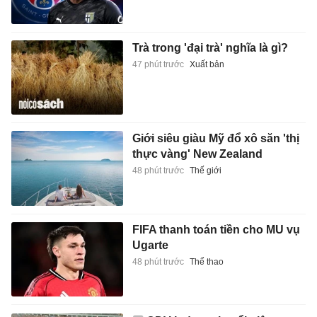
Trà trong 'đại trà' nghĩa là gì?
47 phút trước
Xuất bản
Giới siêu giàu Mỹ đổ xô săn 'thị
thực vàng' New Zealand
48 phút trước
Thế giới
FIFA thanh toán tiền cho MU vụ
Ugarte
48 phút trước
Thể thao