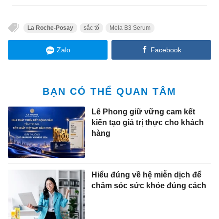
La Roche-Posay
sắc tố
Mela B3 Serum
Zalo
Facebook
BẠN CÓ THỂ QUAN TÂM
Lê Phong giữ vững cam kết
kiến tạo giá trị thực cho khách
hàng
Hiểu đúng về hệ miễn dịch để
chăm sóc sức khỏe đúng cách