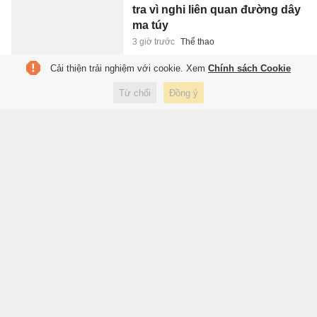
tra vì nghi liên quan đường dây
ma túy
3 giờ trước
Thể thao
Cải thiện trải nghiệm với cookie. Xem
Chính sách Cookie
Người Việt ngày càng chuộng
Từ chối
Đồng ý
bia lon 'lùn' 250 ml, điều gì đang
xảy ra?
3 giờ trước
Kinh doanh
Tuyển Việt Nam vắng hàng
loạt trụ cột
3 giờ trước
Thể thao
Đây là ngày ra mắt iPhone gập?
3 giờ trước
Công nghệ