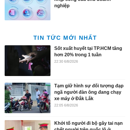
nghiệp
TIN TỨC MỚI NHẤT
Sốt xuất huyết tại TP.HCM tăng
hơn 20% trong 1 tuần
22:30 6/8/2026
Tạm giữ hình sự đối tượng đạp
ngã người đàn ông đang chạy
xe máy ở Đắk Lắk
22:05 6/8/2026
Khởi tố người đi bộ gây tai nạn
chết người trên quốc lộ ở