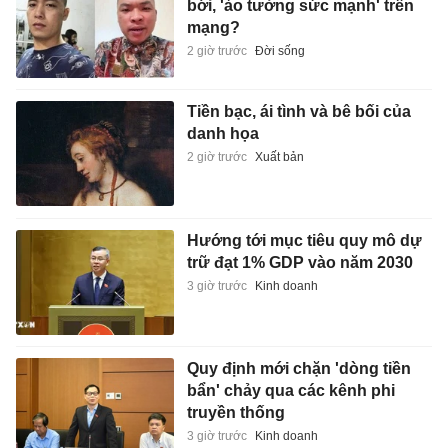
bới, 'ảo tưởng sức mạnh' trên
mạng?
2 giờ trước
Đời sống
Tiền bạc, ái tình và bê bối của
danh họa
2 giờ trước
Xuất bản
Hướng tới mục tiêu quy mô dự
trữ đạt 1% GDP vào năm 2030
3 giờ trước
Kinh doanh
Quy định mới chặn 'dòng tiền
bẩn' chảy qua các kênh phi
truyền thống
3 giờ trước
Kinh doanh