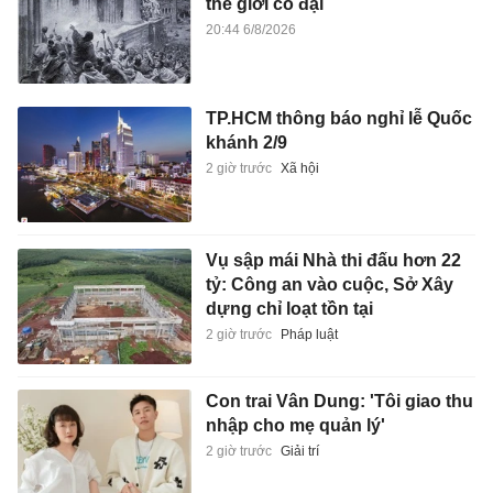
thế giới cổ đại
20:44 6/8/2026
TP.HCM thông báo nghỉ lễ Quốc
khánh 2/9
2 giờ trước
Xã hội
Vụ sập mái Nhà thi đấu hơn 22
tỷ: Công an vào cuộc, Sở Xây
dựng chỉ loạt tồn tại
2 giờ trước
Pháp luật
Con trai Vân Dung: 'Tôi giao thu
nhập cho mẹ quản lý'
2 giờ trước
Giải trí