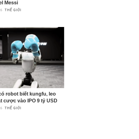
el Messi
26
THẾ GIỚI
ó robot biết kungfu, leo
t cược vào IPO 9 tỷ USD
26
THẾ GIỚI