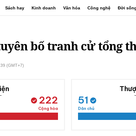
Sách hay
Kinh doanh
Văn hóa
Công nghệ
Đời sốn
uyên bố tranh cử tổng t
6:39 (GMT+7)
iện
Thượ
222
51
Cộng hòa
Dân chủ