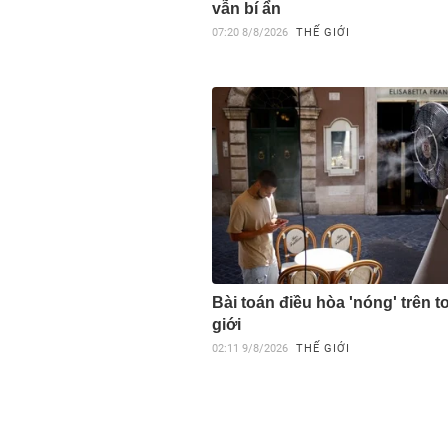
vẫn bí ẩn
07:20
8/8/2026
THẾ GIỚI
Bài toán điều hòa 'nóng' trên t
giới
02:11
9/8/2026
THẾ GIỚI