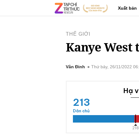
Xuất bản
THẾ GIỚI
Kanye West t
Vân Đinh
Thứ bảy, 26/11/2022 0
Hạ v
213
Dân chủ
218