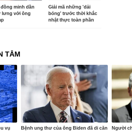
đồng minh dần
Giải mã những 'dải
 lưng với ông
bóng' trước thời khắc
mp
nhật thực toàn phần
N TÂM
ều vụ
Bệnh ung thư của ông Biden đã di căn
Người ch