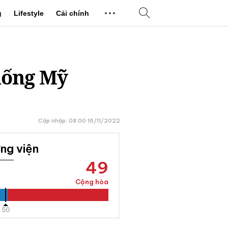
g
Lifestyle
Cải chính
hống Mỹ
Cập nhập: 08:00 16/11/2022
ng viện
49
Cộng hòa
50