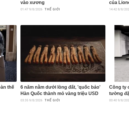
vào xương
của Lion
01:47
9/8/2026
THẾ GIỚI
14:42
8/8/20
oàn thế
6 năm nằm dưới lòng đất, 'quốc bảo'
Công ty c
Hàn Quốc thành mỏ vàng triệu USD
tường đặ
03:35
9/8/2026
THẾ GIỚI
00:40
9/8/20