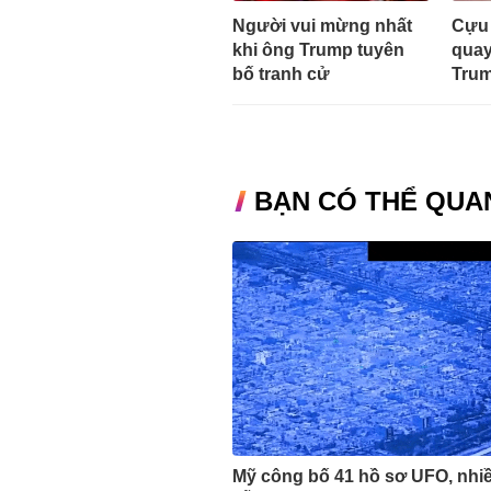
Người vui mừng nhất
Cựu 
khi ông Trump tuyên
quay
bố tranh cử
Tru
BẠN CÓ THỂ QUA
Mỹ công bố 41 hồ sơ UFO, nhi