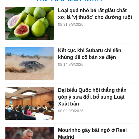
Loại quả nhỏ bé rất giàu chất
xơ, là 'vị thuốc' cho đường ruột
08:31 9/8/2026
Kết cục khi Subaru chi tiền
khủng để cố bán xe điện
08:14 9/8/2026
Đại biểu Quốc hội thẳng thắn
góp ý sửa đổi, bổ sung Luật
Xuất bản
08:09 9/8/2026
Mourinho gây bất ngờ ở Real
Madrid