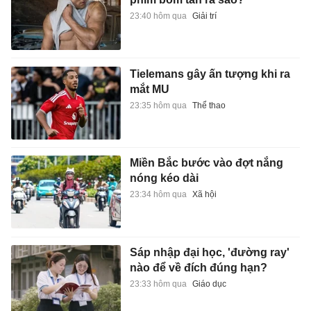
23:40 hôm qua
Giải trí
Tielemans gây ấn tượng khi ra
mắt MU
23:35 hôm qua
Thể thao
Miền Bắc bước vào đợt nắng
nóng kéo dài
23:34 hôm qua
Xã hội
Sáp nhập đại học, 'đường ray'
nào để về đích đúng hạn?
23:33 hôm qua
Giáo dục