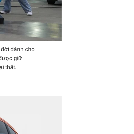
 đời dành cho
được giữ
i thất.