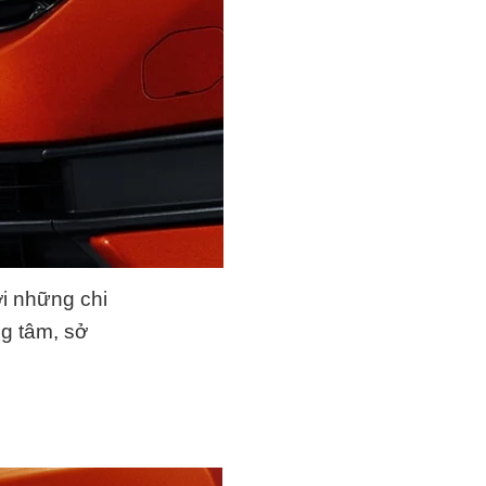
ới những chi
g tâm, sở