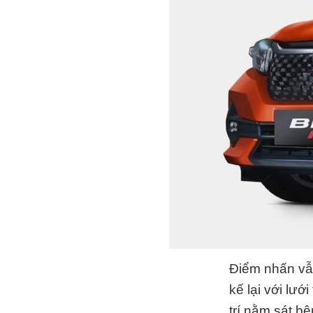
Điểm nhấn vẫn
kế lại với lướ
trí nằm sát bê