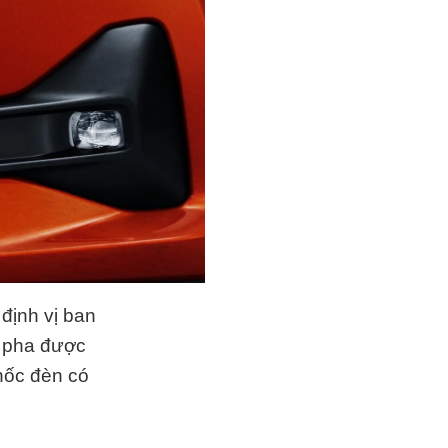
định vị ban
n pha được
hốc đèn có