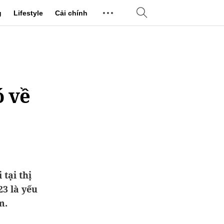
g
Lifestyle
Cải chính
ó về
tại thị
3 là yếu
m.