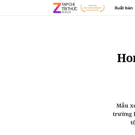
Xuất bản
Hon
Mẫu xe
trường 
t