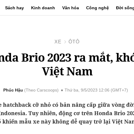
Sách hay
Kinh doanh
Văn hóa
Công nghệ
Đời sốn
XE
ÔTÔ
da Brio 2023 ra mắt, kh
Việt Nam
Phúc Hậu
Theo Carscoops
Thứ ba, 9/5/2023 12:06 (GMT+7)
 hatchback cỡ nhỏ có bản nâng cấp giữa vòng đời 
Indonesia. Tuy nhiên, động cơ trên Honda Brio 202
ố khiến mẫu xe này không dễ quay trở lại Việt Na