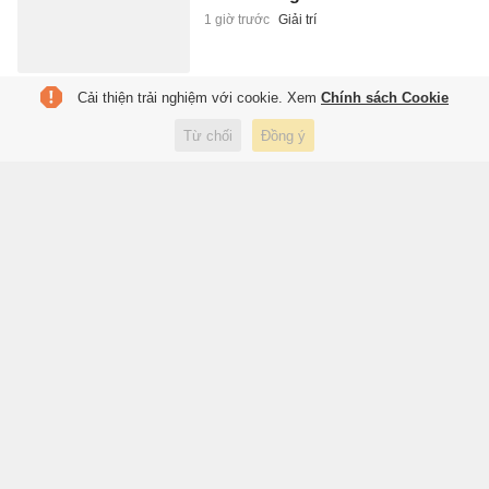
1 giờ trước
Giải trí
Cải thiện trải nghiệm với cookie. Xem
Chính sách Cookie
Elon Musk muốn gì với khối tài
sản nghìn tỷ USD?
Từ chối
Đồng ý
1 giờ trước
Công nghệ
Siêu bão Dolphin càn quét Nhật
Bản
1 giờ trước
Thế giới
Thohir bê nguyên bài học thất
bại từ Inter Milan về Indonesia
1 giờ trước
Thể thao