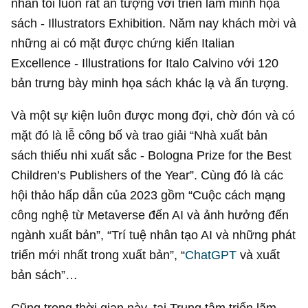
nhân tôi luôn rất ấn tượng với triển lãm minh họa
sách - Illustrators Exhibition. Năm nay khách mời và
những ai có mặt được chứng kiến Italian
Excellence - Illustrations for Italo Calvino với 120
bản trưng bày minh họa sách khác lạ và ấn tượng.
Và một sự kiện luôn được mong đợi, chờ đón và có
mặt đó là lễ công bố và trao giải “Nhà xuất bản
sách thiếu nhi xuất sắc - Bologna Prize for the Best
Children’s Publishers of the Year”. Cùng đó là các
hội thảo hấp dẫn của 2023 gồm “Cuộc cách mạng
công nghệ từ Metaverse đến AI và ảnh hưởng đến
ngành xuất bản”, “Trí tuệ nhân tạo AI và những phát
triển mới nhất trong xuất bản”, “
ChatGPT
và xuất
bản sách”…
Cũng trong thời gian này, tại Trung tâm triển lãm