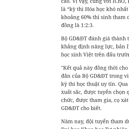
cao. Vì vậy, cùng với IChO
là “kỳ thi Hóa học khó nhất
khoảng 60% thí sinh tham d
đồng là 1:2:3.
Bộ GD&ĐT đánh giá thành tí
khẳng định năng lực, bản 
học sinh Việt trên đấu trườn
"Kết quả này đồng thời cho
đắn của Bộ GD&ĐT trong vi
kỳ thi học thuật uy tín. Qu
xuất sắc, được tuyển chọn q
chức, được tham gia, cọ xát
GD&ĐT cho biết.
Năm nay, đội tuyển tham 