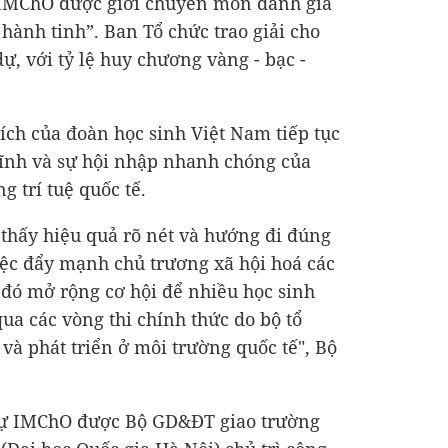
, IMChO được giới chuyên môn đánh giá
 hành tinh”. Ban Tổ chức trao giải cho
ự, với tỷ lệ huy chương vàng - bạc -
ch của đoàn học sinh Việt Nam tiếp tục
lĩnh và sự hội nhập nhanh chóng của
g trí tuệ quốc tế.
 thấy hiệu quả rõ nét và hướng đi đúng
ệc đẩy mạnh chủ trương xã hội hoá các
a đó mở rộng cơ hội để nhiều học sinh
ua các vòng thi chính thức do bộ tổ
 và phát triển ở môi trường quốc tế", Bộ
dự IMChO được Bộ GD&ĐT giao trường