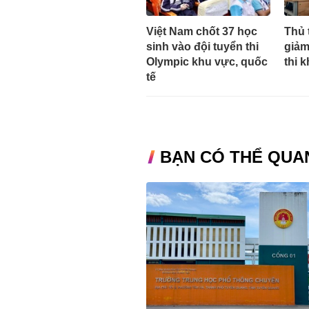
Việt Nam chốt 37 học
Thủ 
sinh vào đội tuyển thi
giảm
Olympic khu vực, quốc
thi 
tế
BẠN CÓ THỂ QUA