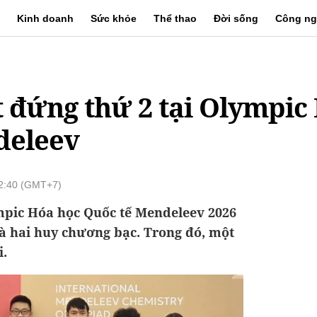
Kinh doanh
Sức khỏe
Thể thao
Đời sống
Công ng
t đứng thứ 2 tại Olympic
deleev
2:40 (GMT+7)
mpic Hóa học Quốc tế Mendeleev 2026
à hai huy chương bạc. Trong đó, một
i.