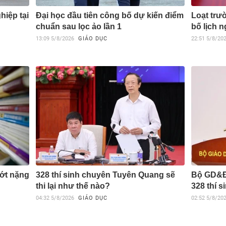
hiệp tại
Đại học đầu tiên công bố dự kiến điểm
Loạt trư
chuẩn sau lọc ảo lần 1
bố lịch 
13:09
5/8/2026
GIÁO DỤC
22:51
5/8/20
bớt nặng
328 thí sinh chuyên Tuyên Quang sẽ
Bộ GD&ĐT
thi lại như thế nào?
328 thí 
04:32
5/8/2026
GIÁO DỤC
02:52
5/8/20