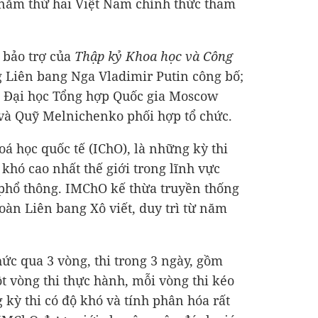
à năm thứ hai Việt Nam chính thức tham
ự bảo trợ của
Thập kỷ Khoa học và Công
 Liên bang Nga Vladimir Putin công bố;
, Đại học Tổng hợp Quốc gia Moscow
à Quỹ Melnichenko phối hợp tổ chức.
 học quốc tế (IChO), là những kỳ thi
 khó cao nhất thế giới trong lĩnh vực
 phổ thông. IMChO kế thừa truyền thống
oàn Liên bang Xô viết, duy trì từ năm
ức qua 3 vòng, thi trong 3 ngày, gồm
ột vòng thi thực hành, mỗi vòng thi kéo
g kỳ thi có độ khó và tính phân hóa rất