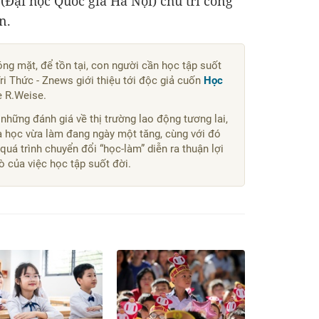
(Đại học Quốc gia Hà Nội) chủ trì công
n.
óng mặt, để tồn tại, con người cần học tập suốt
Tri Thức - Znews giới thiệu tới độc giả cuốn
Học
e R.Weise.
hững đánh giá về thị trường lao động tương lai,
a học vừa làm đang ngày một tăng, cùng với đó
quá trình chuyển đổi “học-làm” diễn ra thuận lợi
rò của việc học tập suốt đời.