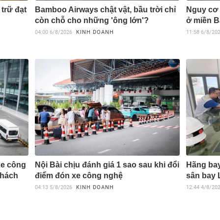
trữ đạt
Bamboo Airways chật vật, bầu trời chỉ
Nguy cơ 
còn chỗ cho những 'ông lớn'?
ở miền B
04:00
6/8/2026
KINH DOANH
11:58
6/8/20
xe công
Nội Bài chịu đánh giá 1 sao sau khi đổi
Hãng bay
khách
điểm đón xe công nghệ
sân bay
04:13
5/8/2026
KINH DOANH
12:44
4/8/20