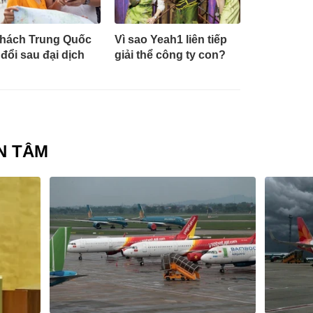
hách Trung Quốc
Vì sao Yeah1 liên tiếp
 đổi sau đại dịch
giải thể công ty con?
N TÂM