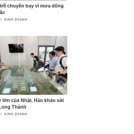
trễ chuyến bay vì mưa dông
ắc
26
KINH DOANH
 lớn của Nhật, Hàn khảo sát
 Long Thành
26
KINH DOANH