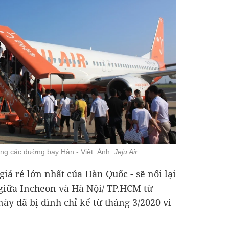
rong các đường bay Hàn - Việt. Ảnh:
Jeju Air.
giá rẻ lớn nhất của Hàn Quốc - sẽ nối lại
giữa Incheon và Hà Nội/ TP.HCM từ
ày đã bị đình chỉ kể từ tháng 3/2020 vì