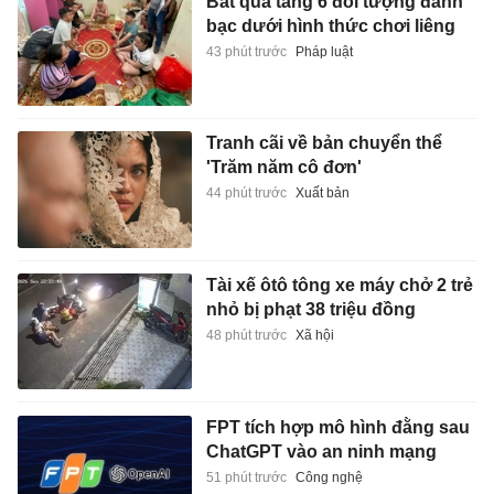
Bắt quả tang 6 đối tượng đánh
bạc dưới hình thức chơi liêng
43 phút trước
Pháp luật
Tranh cãi về bản chuyển thể
'Trăm năm cô đơn'
44 phút trước
Xuất bản
Tài xế ôtô tông xe máy chở 2 trẻ
nhỏ bị phạt 38 triệu đồng
48 phút trước
Xã hội
FPT tích hợp mô hình đằng sau
ChatGPT vào an ninh mạng
51 phút trước
Công nghệ