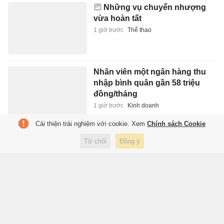
Những vụ chuyển nhượng
vừa hoàn tất
1 giờ trước
Thể thao
Nhân viên một ngân hàng thu
nhập bình quân gần 58 triệu
đồng/tháng
1 giờ trước
Kinh doanh
Cải thiện trải nghiệm với cookie. Xem
Chính sách Cookie
Concert quốc tế và cuộc đua
Từ chối
Đồng ý
lấp đầy sân vận động
1 giờ trước
Văn hóa
Nền tảng của hoạt hình Ghibli
1 giờ trước
Xuất bản